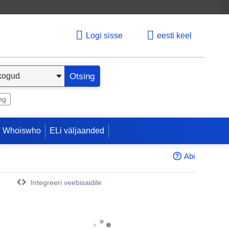
Logi sisse
eesti keel
Otsing
ng
 Whoiswho
ELi väljaanded
Abi
Integreeri veebisaidile