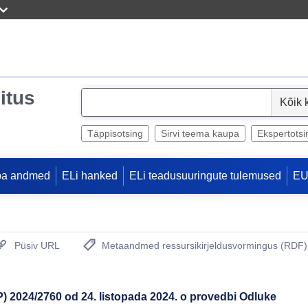
itus
S
e
l
Täppisotsing
Sirvi teema kaupa
Ekspertotsi
e
c
pa andmed
ELi hanked
ELi teadusuuringute tulemused
EU
t
Püsiv URL
Metaandmed ressursikirjeldusvormingus (RDF)
(Avab uue akna)
 2024/2760 od 24. listopada 2024. o provedbi Odluke