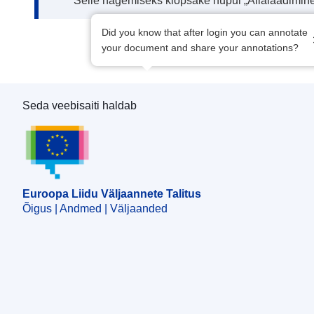
Selle nägemiseks klõpsake nupul „Allalaadimine
Did you know that after login you can annotate
your document and share your annotations?
Seda veebisaiti haldab
Euroopa Liidu Väljaannete Talitus
Euroopa Liidu Väljaannete Talitus
Õigus | Andmed | Väljaanded