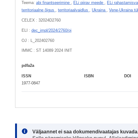
Teema:
abi finantseerimine
,
ELi piirav meede
,
ELi rahastamisv
territoriaalne õigus
,
territoriaalvaidlus
,
Ukraina
,
Vene-Ukraina tü
CELEX : 32024D2760
ELI :
dec_impl/2024/2760/oj
OJ : L_202402760
IMMC : ST 14089 2024 INIT
pdfa2a
ISSN
ISBN
DOI
1977-0847
Note:
Väljaannet ei saa dokumendivaatajas kuvada