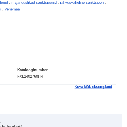
ahend
,
majanduslikud sanktsioonid
,
rahvusvaheline sanktsioon
,
li
,
Venemaa
Katalooginumber
FXL2402760HR
Kuva kõik eksemplarid
.