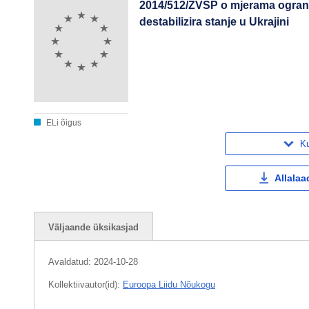
2014/512/ZVSP o mjerama ograni
destabilizira stanje u Ukrajini
ELi õigus
Ku
Allalaa
Väljaande üksikasjad
Avaldatud:
2024-10-28
Kollektiivautor(id):
Euroopa Liidu Nõukogu