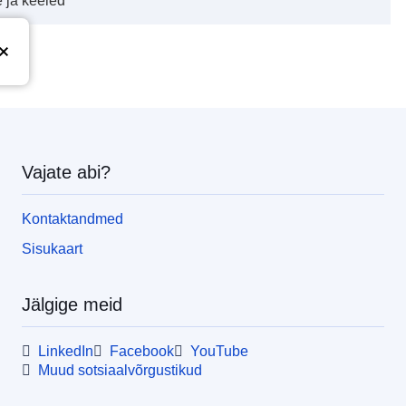
 ja keeled“
Vajate abi?
Kontaktandmed
Sisukaart
Jälgige meid
LinkedIn
Facebook
YouTube
Muud sotsiaalvõrgustikud