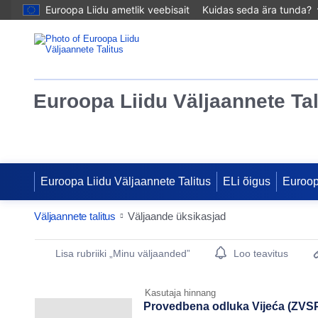
Euroopa Liidu ametlik veebisait
Kuidas seda ära tunda?
Euroopa Liidu Väljaannete Tal
Euroopa Liidu Väljaannete Talitus
ELi õigus
Euroo
Väljaannete talitus
Väljaande üksikasjad
Publication Detail Actions Portlet
Lisa rubriiki „Minu väljaanded”
Loo teavitus
Kasutaja hinnang
Provedbena odluka Vijeća (ZVSP)