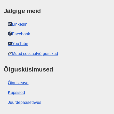
Jälgige meid
LinkedIn
Facebook
YouTube
Muud sotsiaalvõrgustikud
Õigusküsimused
Õigusteave
Küpsised
Juurdepääsetavus