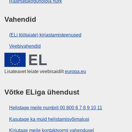
Raamatukoguhoidja nurk
Vahendid
(ELi töötajate) kirjastamisteenused
Veebivahendid
Euroopa Liit
Lisateavet leiate veebisaidilt
europa.eu
Võtke ELiga ühendust
Helistage meile numbril 00 800 6 7 8 9 10 11
Kasutage ka muid helistamisvõimalusi
Kirjutage meile kontaktvormi vahendusel