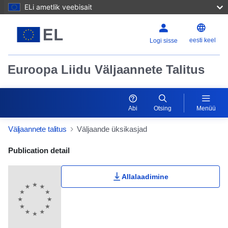
ELi ametlik veebisait
eesti keel
Logi sisse
Euroopa Liidu Väljaannete Talitus
Abi
Otsing
Menüü
Väljaannete talitus
Väljaande üksikasjad
Publication Detail Actions Portlet
Publication detail
Allalaadimine