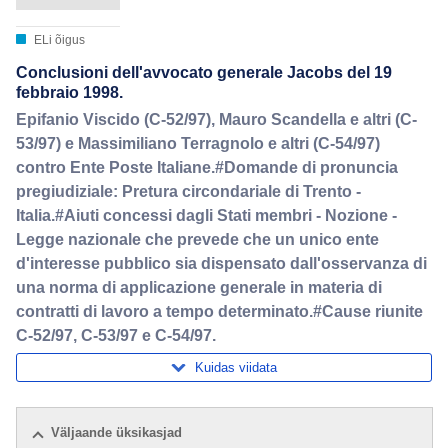
ELi õigus
Conclusioni dell'avvocato generale Jacobs del 19
febbraio 1998.
Epifanio Viscido (C-52/97), Mauro Scandella e altri (C-
53/97) e Massimiliano Terragnolo e altri (C-54/97)
contro Ente Poste Italiane.#Domande di pronuncia
pregiudiziale: Pretura circondariale di Trento -
Italia.#Aiuti concessi dagli Stati membri - Nozione -
Legge nazionale che prevede che un unico ente
d'interesse pubblico sia dispensato dall'osservanza di
una norma di applicazione generale in materia di
contratti di lavoro a tempo determinato.#Cause riunite
C-52/97, C-53/97 e C-54/97.
Kuidas viidata
Väljaande üksikasjad