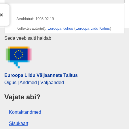
Avaldatud:
1998-02-19
Kollektiivautor(id):
Euroopa Kohus
(
Euroopa Liidu Kohus
)
Euroopa Liidu Väljaannete Talit
Seda veebisaiti haldab
CELEX : 61997CC0052
ECLI : ECLI:EU:C:1998:78
Euroopa Liidu Väljaannete Talitus
Õigus | Andmed | Väljaanded
Vajate abi?
Kontaktandmed
Sisukaart