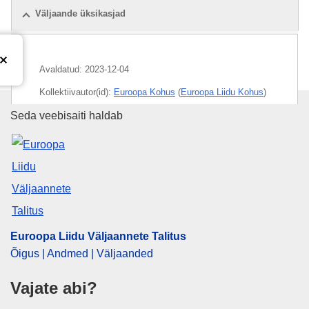
Väljaande üksikasjad
Avaldatud:
2023-12-04
Kollektiivautor(id):
Euroopa Kohus
(
Euroopa Liidu Kohus
)
Euroopa Liidu Väljaannete Talit
Seda veebisaiti haldab
Teema:
avalik asutus
,
käibemaks
,
maksustatav tulu
,
maksutaoline lõiv
,
ringhääling
,
teenuste pakkumine
,
televiisor
CELEX : 62022CA0249
ELI :
C/2023/1108/oj
OJ : C_202301108
Euroopa Liidu Väljaannete Talitus
IMMC : ARR-C-0249-2022
Õigus | Andmed | Väljaanded
Vajate abi?
pdfa2a
Kuva kõik eksemplarid