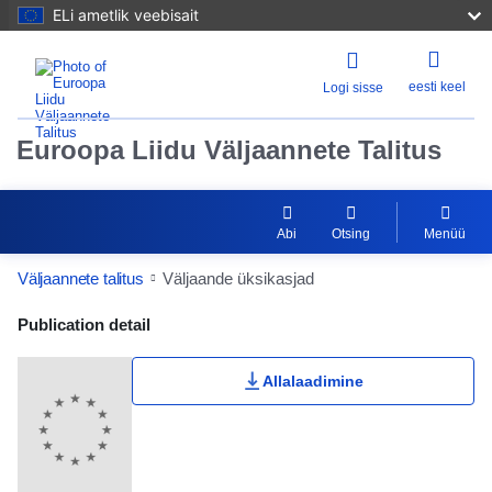
ELi ametlik veebisait
eesti keel
Logi sisse
Euroopa Liidu Väljaannete Talitus
Abi
Otsing
Menüü
Väljaannete talitus
Väljaande üksikasjad
Publication Detail Actions Portlet
Publication detail
Allalaadimine