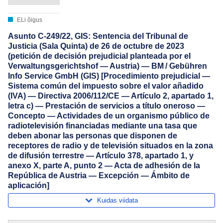
ELi õigus
Asunto C-249/22, GIS: Sentencia del Tribunal de
Justicia (Sala Quinta) de 26 de octubre de 2023
(petición de decisión prejudicial planteada por el
Verwaltungsgerichtshof — Austria) — BM / Gebühren
Info Service GmbH (GIS) [Procedimiento prejudicial —
Sistema común del impuesto sobre el valor añadido
(IVA) — Directiva 2006/112/CE — Artículo 2, apartado 1,
letra c) — Prestación de servicios a título oneroso —
Concepto — Actividades de un organismo público de
radiotelevisión financiadas mediante una tasa que
deben abonar las personas que disponen de
receptores de radio y de televisión situados en la zona
de difusión terrestre — Artículo 378, apartado 1, y
anexo X, parte A, punto 2 — Acta de adhesión de la
República de Austria — Excepción — Ámbito de
aplicación]
Kuidas viidata