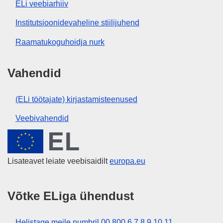
ELi veebiarhiiv
Institutsioonidevaheline stiilijuhend
Raamatukoguhoidja nurk
Vahendid
(ELi töötajate) kirjastamisteenused
Veebivahendid
Euroopa Liit
Lisateavet leiate veebisaidilt
europa.eu
Võtke ELiga ühendust
Helistage meile numbril 00 800 6 7 8 9 10 11