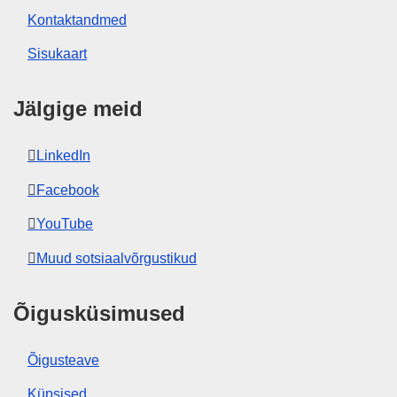
Kontaktandmed
Sisukaart
Jälgige meid
LinkedIn
Facebook
YouTube
Muud sotsiaalvõrgustikud
Õigusküsimused
Õigusteave
Küpsised