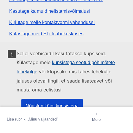
Kasutage ka muid helistamisvõimalusi
Kirjutage meile kontaktvormi vahendusel
Külastage meid ELi teabekeskuses
Sotsiaalmeedia
Sellel veebisaidil kasutatakse küpsiseid.
Külastage meie
küpsistega seotud põhimõtete
Otsige ELi sotsiaalmeedia kanaleid
või klõpsake mis tahes lehekülje
lehekülge
jaluses oleval lingil, et saada lisateavet või
ELi institutsioonid ja asutused
muuta oma eelistusi.
Otsige kõiki ELi institutsioone ja ameteid
Nõustun kõigi küpsistega
Lisa rubriiki „Minu väljaanded”
Loo teavitus
More
Nõustun ainult oluliste küpsistega
Tutvustus
Kontaktandmed
Õigusteave
Küpsised
Sisukaart
Üles