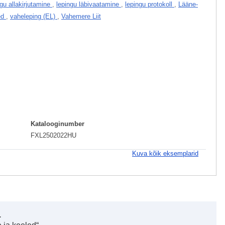
ngu allakirjutamine
,
lepingu läbivaatamine
,
lepingu protokoll
,
Lääne-
ed
,
vaheleping (EL)
,
Vahemere Liit
Katalooginumber
FXL2502022HU
Kuva kõik eksemplarid
.