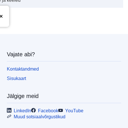
 ja keeled“
Vajate abi?
Kontaktandmed
Sisukaart
Jälgige meid
LinkedIn
Facebook
YouTube
Muud sotsiaalvõrgustikud