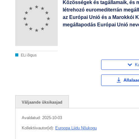
Közösségek és tagállamaik, és m
létrehozó euromediterrán megál
az Európai Unió és a Marokkói Ki
megállapodás Európai Unió nevéb
ELi õigus
Ku
Allalaa
Väljaande üksikasjad
Avaldatud:
2025-10-03
Kollektiivautor(id):
Euroopa Liidu Nõukogu