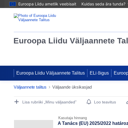
Euroopa Liidu ametlik veebisait
Kuidas seda ära tunda?
Euroopa Liidu Väljaannete Tal
Euroopa Liidu Väljaannete Talitus
ELi õigus
Euroo
Väljaannete talitus
Väljaande üksikasjad
Publication Detail Actions Portlet
Lisa rubriiki „Minu väljaanded”
Loo teavitus
Kasutaja hinnang
A Tanács (EU) 2025/2022 határoza