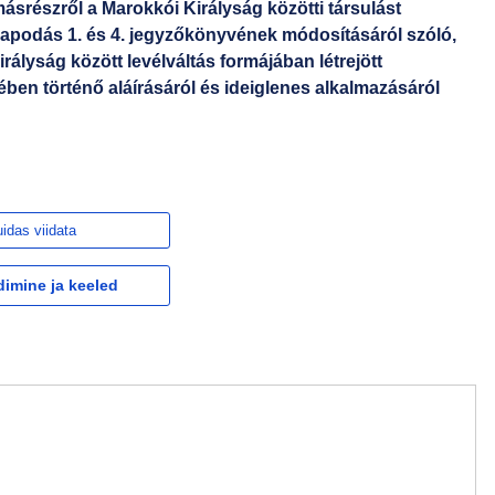
ásrészről a Marokkói Királyság közötti társulást
lapodás 1. és 4. jegyzőkönyvének módosításáról szóló,
rályság között levélváltás formájában létrejött
en történő aláírásáról és ideiglenes alkalmazásáról
idas viidata
dimine ja keeled