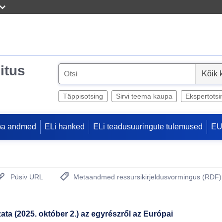
itus
S
e
l
Täppisotsing
Sirvi teema kaupa
Ekspertotsi
e
c
pa andmed
ELi hanked
ELi teadusuuringute tulemused
EU
t
Püsiv URL
Metaandmed ressursikirjeldusvormingus (RDF)
(Avab uue akna)
ta (2025. október 2.) az egyrészről az Európai