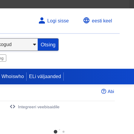
Logi sisse
eesti keel
Otsing
ng
 Whoiswho
ELi väljaanded
Abi
Integreeri veebisaidile