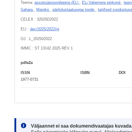
Teema:
assotsiatsioonileping (EL)
,
ELi Vahemere piirkond
,
lepi
Sahara
,
Maroko
,
päritolustaatusega toode
,
tariifsed soodustus
CELEX : 32025D2022
ELI :
dec/2025/2022/oj
OJ : L_202502022
IMMC : ST 13142 2025 REV 1
pdfa2a
ISSN
ISBN
DOI
1977-0731
Note:
Väljaannet ei saa dokumendivaatajas kuvada