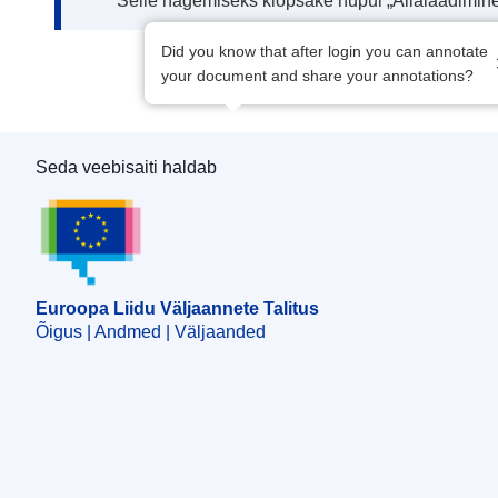
Selle nägemiseks klõpsake nupul „Allalaadimine
Did you know that after login you can annotate
your document and share your annotations?
Seda veebisaiti haldab
Euroopa Liidu Väljaannete Talitus
Euroopa Liidu Väljaannete Talitus
Õigus | Andmed | Väljaanded