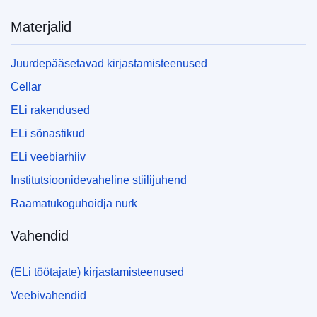
Materjalid
Juurdepääsetavad kirjastamisteenused
Cellar
ELi rakendused
ELi sõnastikud
ELi veebiarhiiv
Institutsioonidevaheline stiilijuhend
Raamatukoguhoidja nurk
Vahendid
(ELi töötajate) kirjastamisteenused
Veebivahendid