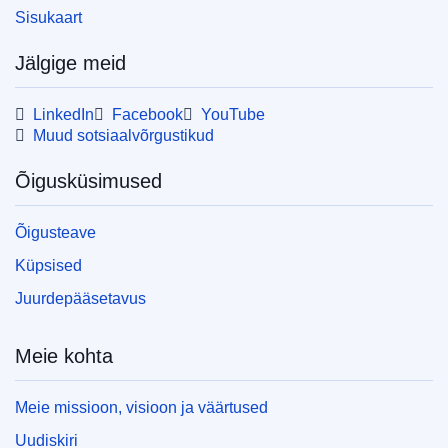
Sisukaart
Jälgige meid
LinkedIn
Facebook
YouTube
Muud sotsiaalvõrgustikud
Õigusküsimused
Õigusteave
Küpsised
Juurdepääsetavus
Meie kohta
Meie missioon, visioon ja väärtused
Uudiskiri