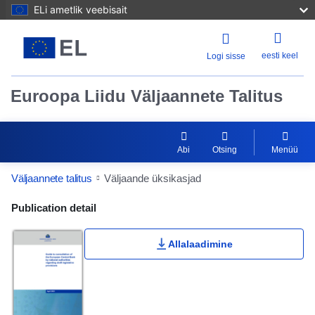
ELi ametlik veebisait
eesti keel
Logi sisse
Euroopa Liidu Väljaannete Talitus
Abi
Otsing
Menüü
Väljaannete talitus
Väljaande üksikasjad
Publication Detail Actions Portlet
Publication detail
Allalaadimine