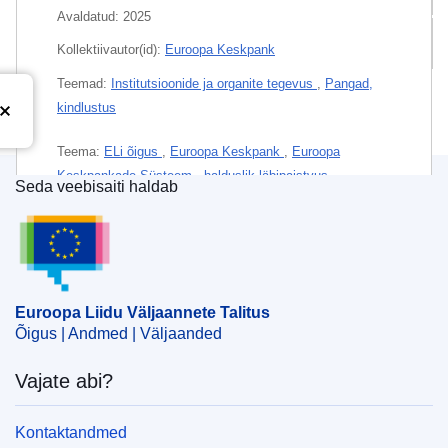
Avaldatud:
2025
Kõik väljaanded
Kollektiivautor(id):
Euroopa Keskpank
Teemad:
Institutsioonide ja organite tegevus
,
Pangad,
kindlustus
Teema:
ELi õigus
,
Euroopa Keskpank
,
Euroopa
Keskpankade Süsteem
,
halduslik läbipaistvus
,
Seda veebisaiti haldab
kasutusjuhend
,
nõuandmisõigus
,
riiklik suveräänsus
,
Euroopa Liidu Väljaannete Talitus
ühtlustamisseadus
PDF
Euroopa Liidu Väljaannete Talitus
Õigus | Andmed | Väljaanded
Released on EU publications website:
2025-05-06
Vajate abi?
Kontaktandmed