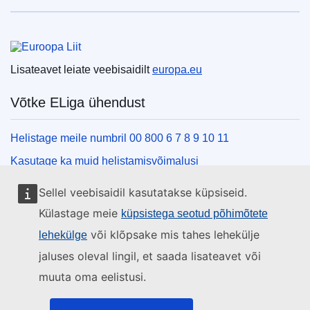
Euroopa Liit
Lisateavet leiate veebisaidilt
europa.eu
Võtke ELiga ühendust
Helistage meile numbril 00 800 6 7 8 9 10 11
Kasutage ka muid helistamisvõimalusi
Kirjutage meile kontaktvormi vahendusel
Sellel veebisaidil kasutatakse küpsiseid.
Külastage meid ELi teabekeskuses
Külastage meie
küpsistega seotud põhimõtete
või klõpsake mis tahes lehekülje
lehekülge
Sotsiaalmeedia
jaluses oleval lingil, et saada lisateavet või
muuta oma eelistusi.
Otsige ELi sotsiaalmeedia kanaleid