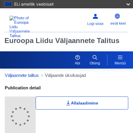
ELi ametlik veebisait
eesti keel
Logi sisse
Euroopa Liidu Väljaannete Talitus
Abi
Otsing
Menüü
Väljaannete talitus
Väljaande üksikasjad
Publication Detail Actions Portlet
Publication detail
Allalaadimine