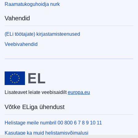
Raamatukoguhoidja nurk
Vahendid
(ELi töötajate) kirjastamisteenused
Veebivahendid
Euroopa Liit
Lisateavet leiate veebisaidilt
europa.eu
Võtke ELiga ühendust
Helistage meile numbril 00 800 6 7 8 9 10 11
Kasutage ka muid helistamisvõimalusi