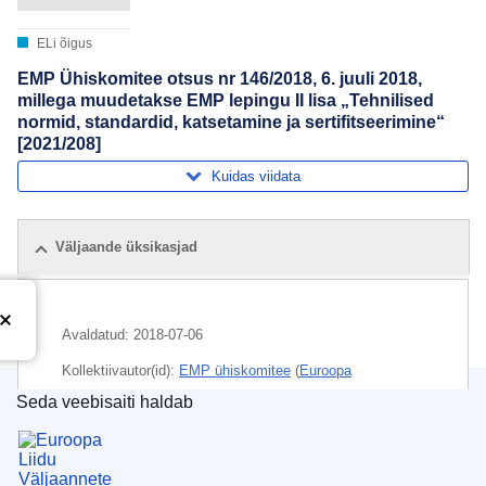
ELi õigus
EMP Ühiskomitee otsus nr 146/2018, 6. juuli 2018,
millega muudetakse EMP lepingu II lisa „Tehnilised
normid, standardid, katsetamine ja sertifitseerimine“
[2021/208]
Kuidas viidata
Väljaande üksikasjad
Avaldatud:
2018-07-06
Kollektiivautor(id):
EMP ühiskomitee
(
Euroopa
Majanduspiirkond
)
Seda veebisaiti haldab
Euroopa Liidu Väljaannete Talitus
Teema:
avalik kord
,
Euroopa Majanduspiirkond
,
kaitsepoliitika
,
kaupade vaba liikumine
,
lepingu