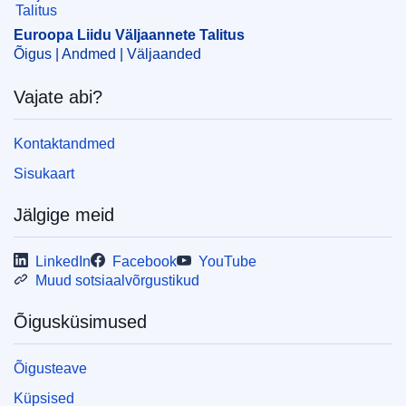
läbivaatamine
,
müügiluba
,
relvastus
,
tsiviilkaitse
Euroopa Liidu Väljaannete Talitus
CELEX : 22021D0208
Õigus | Andmed | Väljaanded
ELI :
dec/2021/208/oj
Vajate abi?
OJ : JOL_2021_067_R_0024
IMMC : C(2018)4270/1097357
Kontaktandmed
Sisukaart
Jälgige meid
LinkedIn
Facebook
YouTube
Muud sotsiaalvõrgustikud
Õigusküsimused
Õigusteave
Küpsised