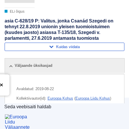
ELi õigus
asia C-628/19 P: Valitus, jonka Csanád Szegedi on
tehnyt 22.8.2019 unionin yleisen tuomioistuimen
(kuudes jaosto) asiassa T-135/18, Szegedi v.
parlamentti, 27.6.2019 antamasta tuomiosta
Kuidas viidata
Väljaande üksikasjad
Avaldatud:
2019-08-22
Kollektiivautor(id):
Euroopa Kohus
(
Euroopa Liidu Kohus
)
Seda veebisaiti haldab
Teema:
Euroopa Parlamendi liige
,
kaitse õigused
,
Euroopa Liidu Väljaannete Talitus
kuluhüvitised
,
parlamendiliikmete statuut
,
teenistuja
(EL)
,
õigus õiguskaitsele