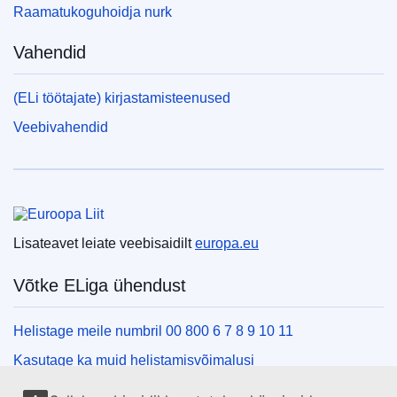
Raamatukoguhoidja nurk
Vahendid
(ELi töötajate) kirjastamisteenused
Veebivahendid
Euroopa Liit
Lisateavet leiate veebisaidilt
europa.eu
Võtke ELiga ühendust
Helistage meile numbril 00 800 6 7 8 9 10 11
Kasutage ka muid helistamisvõimalusi
Kirjutage meile kontaktvormi vahendusel