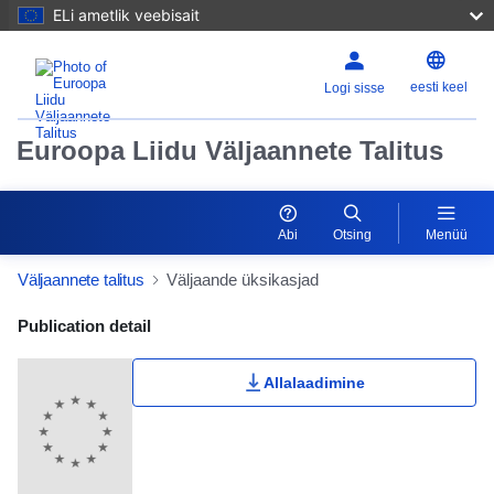
ELi ametlik veebisait
eesti keel
Logi sisse
Euroopa Liidu Väljaannete Talitus
Abi
Otsing
Menüü
Väljaannete talitus
Väljaande üksikasjad
Publication Detail Actions Portlet
Publication detail
Allalaadimine