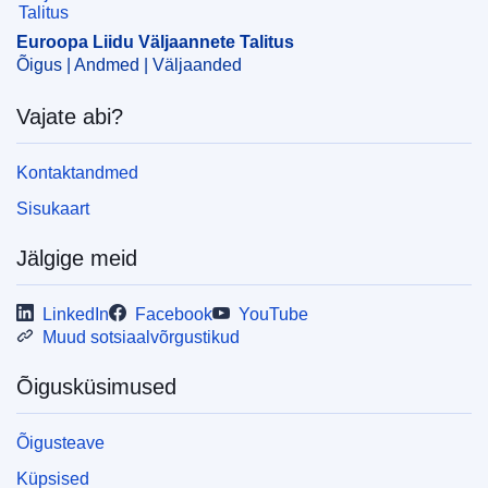
CELEX : 62019CN0628
Euroopa Liidu Väljaannete Talitus
OJ : JOC_2019_372_R_0020
Õigus | Andmed | Väljaanded
IMMC : PV-C-0628-2019
Vajate abi?
Kontaktandmed
Sisukaart
Jälgige meid
LinkedIn
Facebook
YouTube
Muud sotsiaalvõrgustikud
Õigusküsimused
Õigusteave
Küpsised