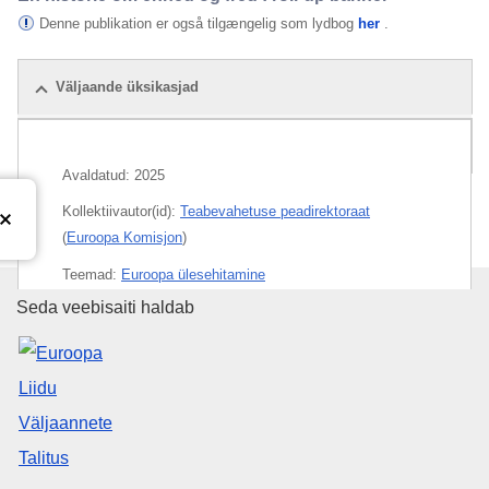
Denne publikation er også tilgængelig som lydbog
her
.
Väljaande üksikasjad
Seotud väljaanded
Avaldatud:
2025
Kollektiivautor(id):
Teabevahetuse peadirektoraat
(
Euroopa Komisjon
)
Teemad:
Euroopa ülesehitamine
Euroopa Liidu Väljaannete Talit
Seda veebisaiti haldab
Teema:
Euroopa ajalugu
,
nägemus Euroopast
,
rahu
,
õppematerjalid
PDF
Trükitud