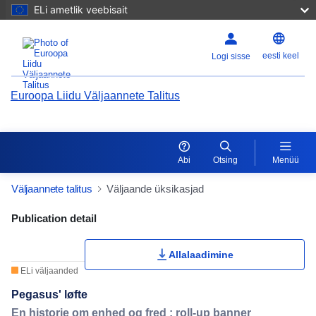
ELi ametlik veebisait
eesti keel
Logi sisse
Euroopa Liidu Väljaannete Talitus
Abi
Otsing
Menüü
Väljaannete talitus
Väljaande üksikasjad
Publication Detail Actions Portlet
Publication detail
Allalaadimine
ELi väljaanded
Pegasus' løfte
En historie om enhed og fred : roll-up banner