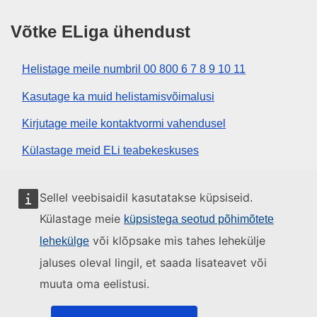
Võtke ELiga ühendust
Helistage meile numbril 00 800 6 7 8 9 10 11
Kasutage ka muid helistamisvõimalusi
Kirjutage meile kontaktvormi vahendusel
Külastage meid ELi teabekeskuses
Sotsiaalmeedia
Sellel veebisaidil kasutatakse küpsiseid.
Külastage meie
küpsistega seotud põhimõtete
Otsige ELi sotsiaalmeedia kanaleid
või klõpsake mis tahes lehekülje
lehekülge
jaluses oleval lingil, et saada lisateavet või
ELi institutsioonid ja asutused
muuta oma eelistusi.
Otsige kõiki ELi institutsioone ja ameteid