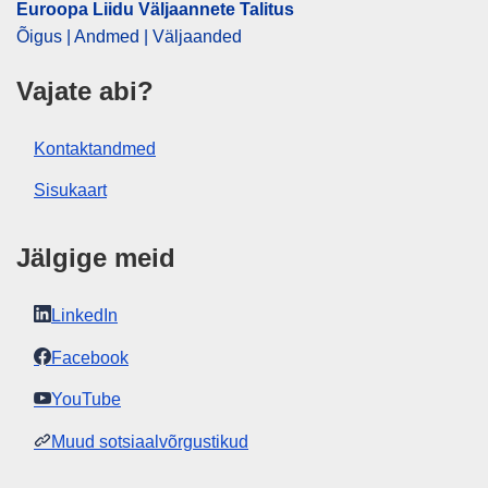
Euroopa Liidu Väljaannete Talitus
Released on EU publications website:
2025-08-14
Õigus | Andmed | Väljaanded
Vajate abi?
Seda väljaannet saab alla laadida
veebivormingus (PDF) ja trükikvaliteediga
Kontaktandmed
vormingus (PDF/X). Lisateavet selle kohta,
kuidas oma koopiat ELi väljaannetest printida,
Sisukaart
leiate meie korduma kippuvate
küsimuste
rubriigist.
Jälgige meid
LinkedIn
Facebook
YouTube
Muud sotsiaalvõrgustikud