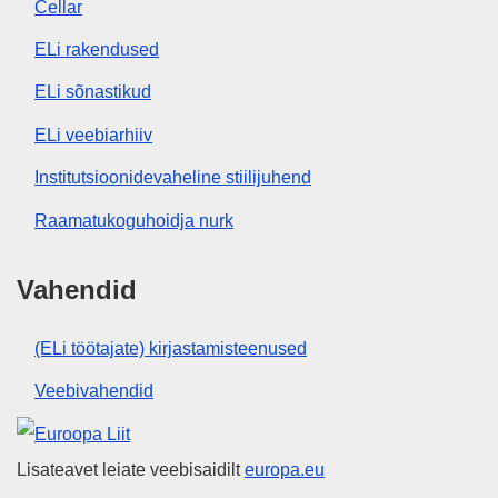
Cellar
ELi rakendused
ELi sõnastikud
ELi veebiarhiiv
Institutsioonidevaheline stiilijuhend
Raamatukoguhoidja nurk
Vahendid
(ELi töötajate) kirjastamisteenused
Veebivahendid
Euroopa Liit
Lisateavet leiate veebisaidilt
europa.eu