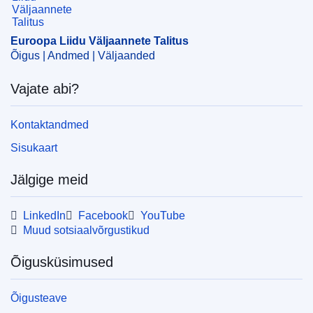
CELEX : 52024AS111366
ELI :
C/2024/1221/oj
Euroopa Liidu Väljaannete Talitus
Õigus | Andmed | Väljaanded
OJ : C_202401221
IMMC : C(2024)477/3248369
Vajate abi?
pdfa2a
Kontaktandmed
Kuva kõik eksemplarid
Sisukaart
Jälgige meid
LinkedIn
Facebook
YouTube
Muud sotsiaalvõrgustikud
Õigusküsimused
Õigusteave