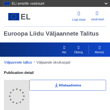
ELi ametlik veebisait
eesti keel
Logi sisse
Euroopa Liidu Väljaannete Talitus
Abi
Otsing
Menüü
Väljaannete talitus
Väljaande üksikasjad
Publication Detail Actions Portlet
Publication detail
Allalaadimine