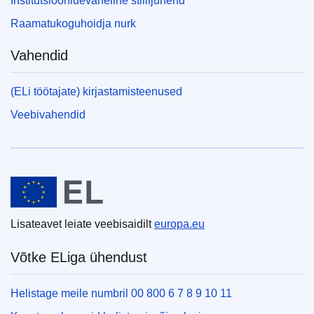
Institutsioonidevaheline stiilijuhend
Raamatukoguhoidja nurk
Vahendid
(ELi töötajate) kirjastamisteenused
Veebivahendid
Euroopa Liit
Lisateavet leiate veebisaidilt
europa.eu
Võtke ELiga ühendust
Helistage meile numbril 00 800 6 7 8 9 10 11