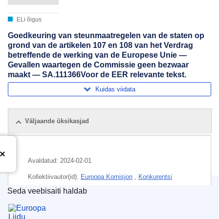
ELi õigus
Goedkeuring van steunmaatregelen van de staten op
grond van de artikelen 107 en 108 van het Verdrag
betreffende de werking van de Europese Unie —
Gevallen waartegen de Commissie geen bezwaar
maakt — SA.111366Voor de EER relevante tekst.
Kuidas viidata
Väljaande üksikasjad
Avaldatud:
2024-02-01
Kollektiivautor(id):
Euroopa Komisjon
,
Konkurentsi
peadirektoraat
(
Euroopa Komisjon
)
Seda veebisaiti haldab
Euroopa Liidu Väljaannete Talitus
Teema:
ettevõtlustoetus
,
Itaalia
,
riigiabi
,
riigiabi kontroll