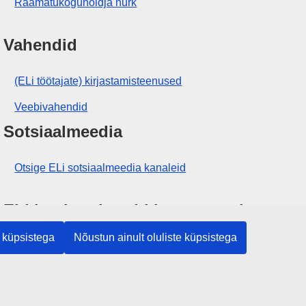
Raamatukoguhoidja nurk
Vahendid
(ELi töötajate) kirjastamisteenused
Veebivahendid
Sotsiaalmeedia
Otsige ELi sotsiaalmeedia kanaleid
ELi institutsioonid ja asutused
 küpsistega
Nõustun ainult oluliste küpsistega
Otsige kõiki ELi institutsioone ja ameteid