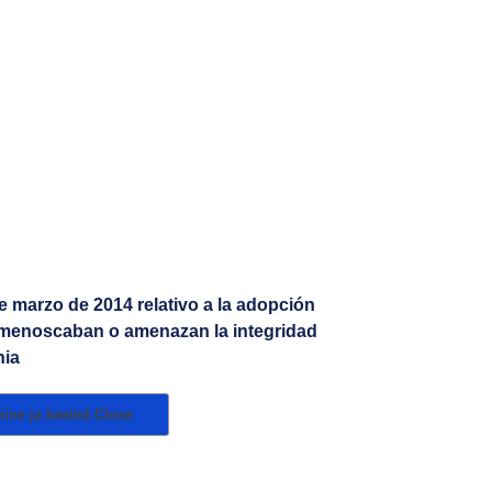
 marzo de 2014 relativo a la adopción
e menoscaban o amenazan la integridad
nia
mine ja keeled
Close