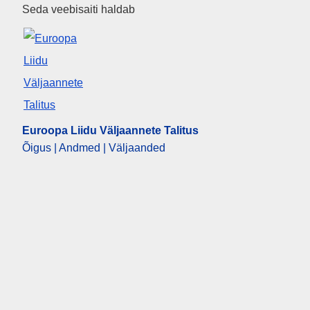
Euroopa Liidu Väljaannete Tali
Seda veebisaiti haldab
Euroopa Liidu Väljaannete Talitus
Õigus | Andmed | Väljaanded