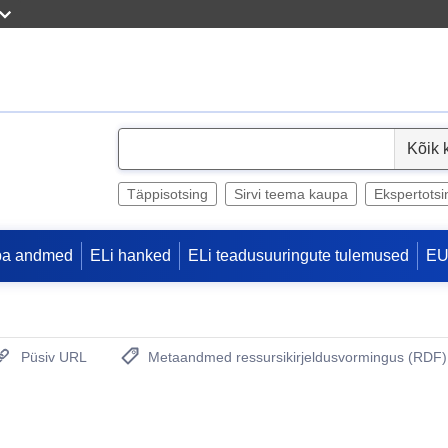
S
e
l
Täppisotsing
Sirvi teema kaupa
Ekspertotsi
e
c
pa andmed
ELi hanked
ELi teadusuuringute tulemused
EU
t
Püsiv URL
Metaandmed ressursikirjeldusvormingus (RDF)
(Avab uue akna)