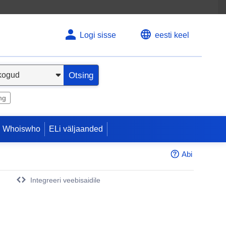
Logi sisse
eesti keel
Otsing
ng
 Whoiswho
ELi väljaanded
Abi
Integreeri veebisaidile