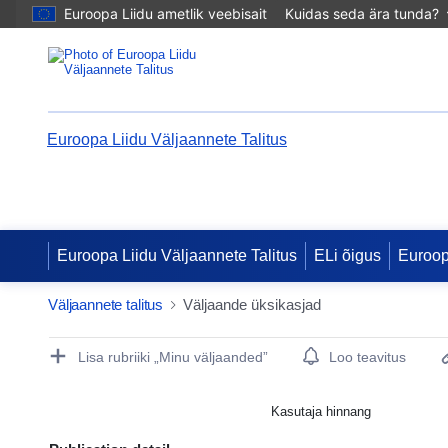
Euroopa Liidu ametlik veebisait
Kuidas seda ära tunda?
Euroopa Liidu Väljaannete Talitus
Euroopa Liidu Väljaannete Talitus
ELi õigus
Euroo
Väljaannete talitus
Väljaande üksikasjad
Publication Detail Actions Portlet
Lisa rubriiki „Minu väljaanded”
Loo teavitus
Kasutaja hinnang