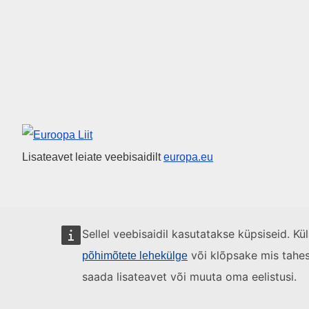
Euroopa Liit
Lisateavet leiate veebisaidilt
europa.eu
Sellel veebisaidil kasutatakse küpsiseid. K
või klõpsake mis tahes l
põhimõtete lehekülge
saada lisateavet või muuta oma eelistusi.
Tutvustus
Kontaktandmed
Õigusteave
Küpsised
Sisu