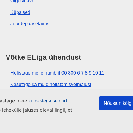
Õigusteave
Küpsised
Juurdepääsetavus
Võtke ELiga ühendust
Helistage meile numbril 00 800 6 7 8 9 10 11
Kasutage ka muid helistamisvõimalusi
Kirjutage meile kontaktvormi vahendusel
ülastage meie
küpsistega seotud
Nõustun kõigi
Külastage meid ELi teabekeskuses
ehekülje jaluses oleval lingil, et
kaart
Üles