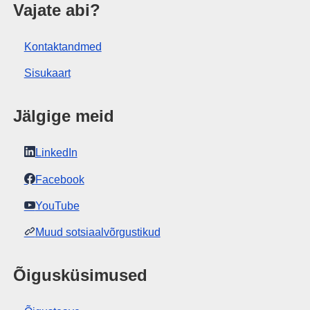
tus
Vajate abi?
Kontaktandmed
Sisukaart
Jälgige meid
LinkedIn
Facebook
YouTube
Muud sotsiaalvõrgustikud
Õigusküsimused