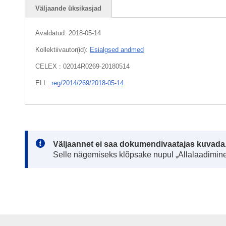
Väljaande üksikasjad
Avaldatud:
2018-05-14
Kollektiivautor(id):
Esialgsed andmed
CELEX : 02014R0269-20180514
ELI :
reg/2014/269/2018-05-14
Note:
Väljaannet ei saa dokumendivaatajas kuvada
Selle nägemiseks klõpsake nupul „Allalaadimine