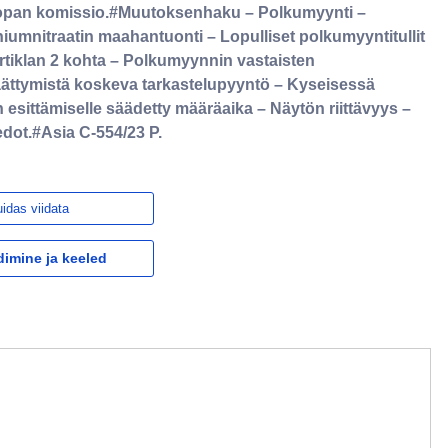
oopan komissio.#Muutoksenhaku – Polkumyynti –
iumnitraatin maahantuonti – Lopulliset polkumyyntitullit
rtiklan 2 kohta – Polkumyynnin vastaisten
ättymistä koskeva tarkastelupyyntö – Kyseisessä
esittämiselle säädetty määräaika – Näytön riittävyys –
edot.#Asia C-554/23 P.
idas viidata
dimine ja keeled