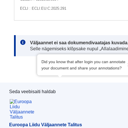
ECLI : ECLI:EU:C:2025:291
Note:
Väljaannet ei saa dokumendivaatajas kuvada
Selle nägemiseks klõpsake nupul „Allalaadimine
Did you know that after login you can annotate
your document and share your annotations?
Seda veebisaiti haldab
Euroopa Liidu Väljaannete Talitus
Euroopa Liidu Väljaannete Talitus