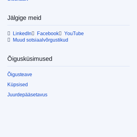
Jälgige meid
LinkedIn
Facebook
YouTube
Muud sotsiaalvõrgustikud
Õigusküsimused
Õigusteave
Küpsised
Juurdepääsetavus