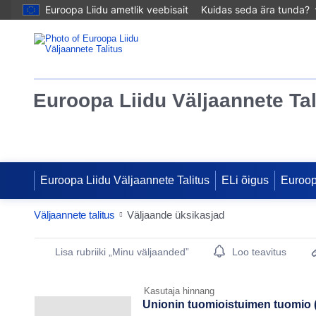
Euroopa Liidu ametlik veebisait
Kuidas seda ära tunda?
Euroopa Liidu Väljaannete Tal
Euroopa Liidu Väljaannete Talitus
ELi õigus
Euroo
Väljaannete talitus
Väljaande üksikasjad
Publication Detail Actions Portlet
Lisa rubriiki „Minu väljaanded”
Loo teavitus
Kasutaja hinnang
Unionin tuomioistuimen tuomio (