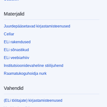
Materjalid
Juurdepääsetavad kirjastamisteenused
Cellar
ELi rakendused
ELi sõnastikud
ELi veebiarhiiv
Institutsioonidevaheline stiilijuhend
Raamatukoguhoidja nurk
Vahendid
(ELi töötajate) kirjastamisteenused