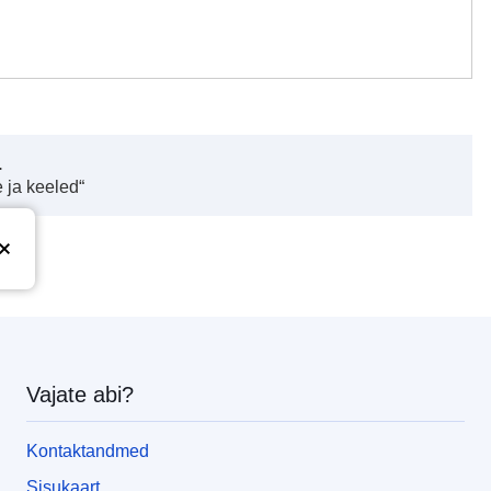
.
 ja keeled“
Vajate abi?
Kontaktandmed
Sisukaart