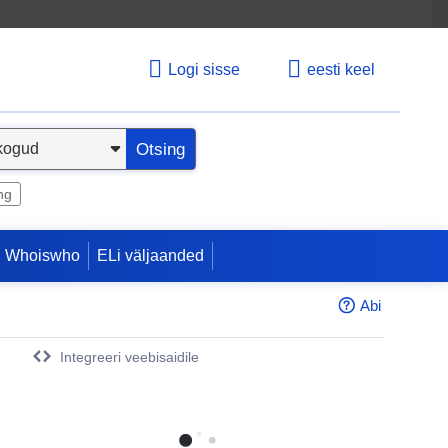
Logi sisse
eesti keel
Otsing
ng
 Whoiswho
ELi väljaanded
Abi
Integreeri veebisaidile