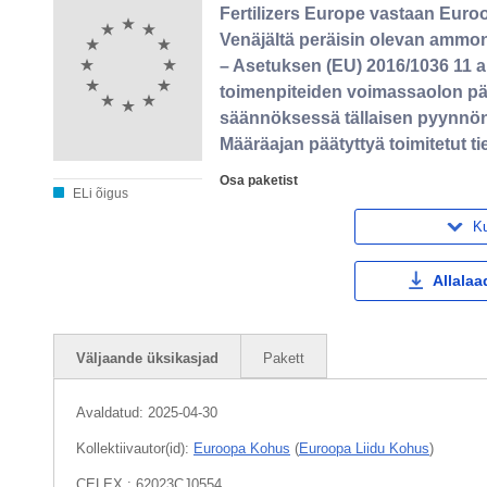
Fertilizers Europe vastaan Eur
Venäjältä peräisin olevan ammon
– Asetuksen (EU) 2016/1036 11 a
toimenpiteiden voimassaolon pä
säännöksessä tällaisen pyynnön 
Määräajan päätyttyä toimitetut ti
Osa paketist
ELi õigus
Ku
Allalaa
Väljaande üksikasjad
Pakett
Avaldatud:
2025-04-30
Kollektiivautor(id):
Euroopa Kohus
(
Euroopa Liidu Kohus
)
CELEX : 62023CJ0554