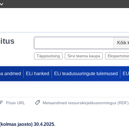
itus
S
e
l
Täppisotsing
Sirvi teema kaupa
Ekspertotsi
e
c
pa andmed
ELi hanked
ELi teadusuuringute tulemused
EU
t
Püsiv URL
Metaandmed ressursikirjeldusvormingus (RDF)
(Avab uue akna)
kolmas jaosto) 30.4.2025.