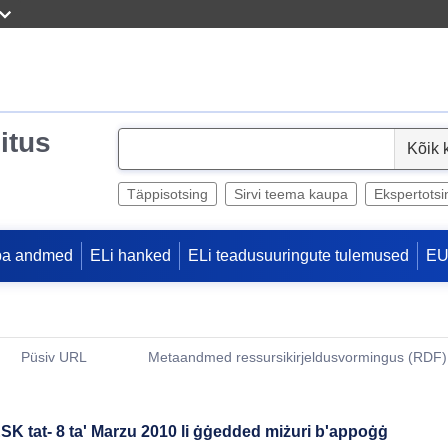
itus
S
e
l
Täppisotsing
Sirvi teema kaupa
Ekspertotsi
e
c
pa andmed
ELi hanked
ELi teadusuuringute tulemused
EU
t
Püsiv URL
Metaandmed ressursikirjeldusvormingus (RDF)
(Avab uue akna)
ESK tat- 8 ta' Marzu 2010 li ġġedded miżuri b'appoġġ