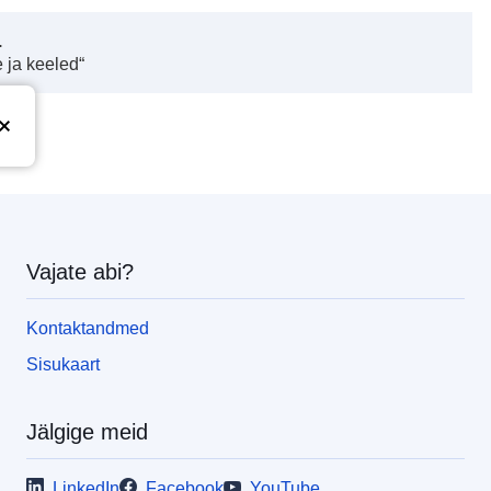
.
 ja keeled“
Vajate abi?
Kontaktandmed
Sisukaart
Jälgige meid
LinkedIn
Facebook
YouTube