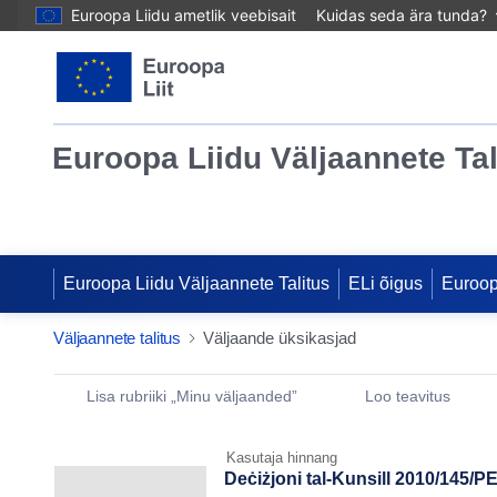
Euroopa Liidu ametlik veebisait
Kuidas seda ära tunda?
Euroopa Liidu Väljaannete Tal
Euroopa Liidu Väljaannete Talitus
ELi õigus
Euroo
Väljaannete talitus
Väljaande üksikasjad
Publication Detail Actions Portlet
Lisa rubriiki „Minu väljaanded”
Loo teavitus
Kasutaja hinnang
Deċiżjoni tal-Kunsill 2010/145/P