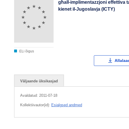
għall-implimentazzjoni effettiva t
kienet il-Jugoslavja (ICTY)
ELi õigus
Allalaa
Väljaande üksikasjad
Avaldatud:
2011-07-18
Kollektiivautor(id):
Esialgsed andmed