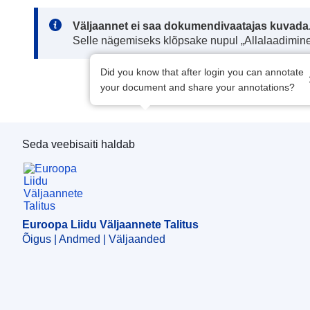
Note:
Väljaannet ei saa dokumendivaatajas kuvada
Selle nägemiseks klõpsake nupul „Allalaadimine
Did you know that after login you can annotate
your document and share your annotations?
Seda veebisaiti haldab
Euroopa Liidu Väljaannete Talitus
Euroopa Liidu Väljaannete Talitus
Õigus | Andmed | Väljaanded