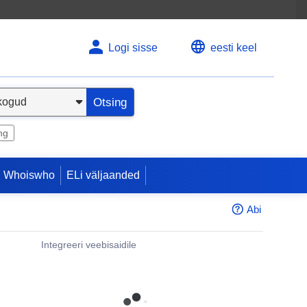
Logi sisse
eesti keel
Otsing
ng
 Whoiswho
ELi väljaanded
Abi
Integreeri veebisaidile