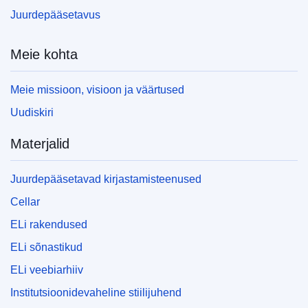
Juurdepääsetavus
Meie kohta
Meie missioon, visioon ja väärtused
Uudiskiri
Materjalid
Juurdepääsetavad kirjastamisteenused
Cellar
ELi rakendused
ELi sõnastikud
ELi veebiarhiiv
Institutsioonidevaheline stiilijuhend