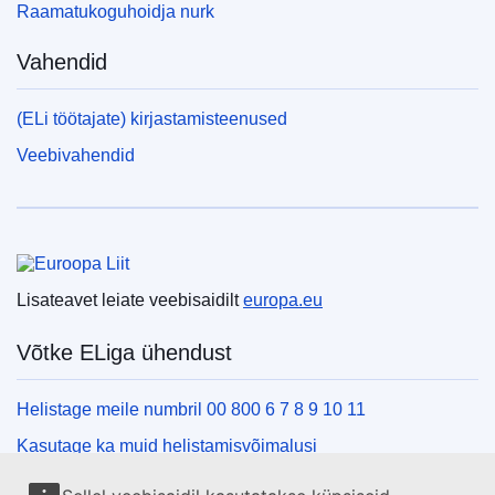
Raamatukoguhoidja nurk
Vahendid
(ELi töötajate) kirjastamisteenused
Veebivahendid
Euroopa Liit
Lisateavet leiate veebisaidilt
europa.eu
Võtke ELiga ühendust
Helistage meile numbril 00 800 6 7 8 9 10 11
Kasutage ka muid helistamisvõimalusi
Kirjutage meile kontaktvormi vahendusel