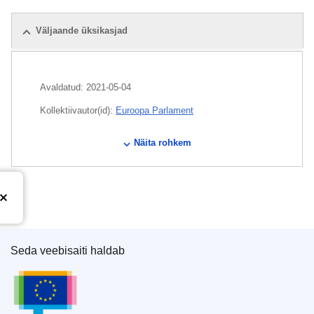
Väljaande üksikasjad
Avaldatud:
2021-05-04
Kollektiivautor(id):
Euroopa Parlament
OJ : JOC_2021_165_R_0001
Näita rohkem
Seda veebisaiti haldab
Euroopa Liidu Väljaannete Talitus