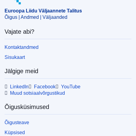
Euroopa Liidu Väljaannete Talitus
Õigus | Andmed | Väljaanded
Vajate abi?
Kontaktandmed
Sisukaart
Jälgige meid
LinkedIn
Facebook
YouTube
Muud sotsiaalvõrgustikud
Õigusküsimused
Õigusteave
Küpsised