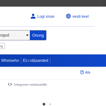
Logi sisse
eesti keel
Otsing
ng
 Whoiswho
ELi väljaanded
Abi
Integreeri veebisaidile