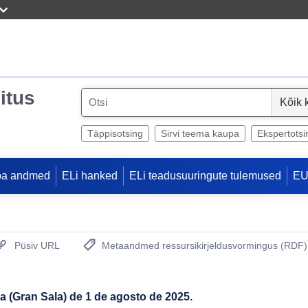
itus
S
e
l
Täppisotsing
Sirvi teema kaupa
Ekspertotsi
e
c
pa andmed
ELi hanked
ELi teadusuuringute tulemused
EU
t
Püsiv URL
Metaandmed ressursikirjeldusvormingus (RDF)
(Avab uue akna)
ia (Gran Sala) de 1 de agosto de 2025.