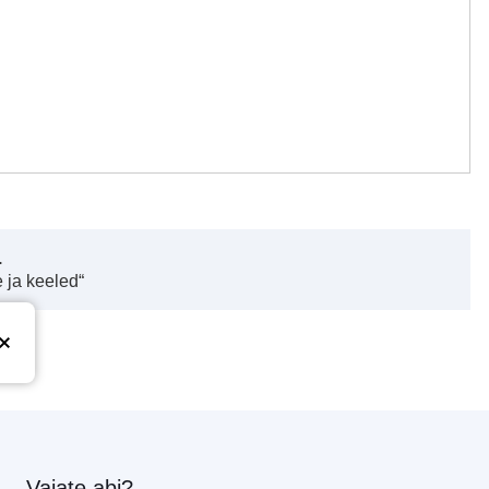
.
 ja keeled“
Vajate abi?