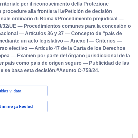
itoriale per il riconoscimento della Protezione
procedure alla frontiera II.#Petición de decisión
bunale ordinario di Roma.#Procedimiento prejudicial —
013/32/UE — Procedimientos comunes para la concesión o
ernacional — Artículos 36 y 37 — Concepto de “país de
diante un acto legislativo — Anexo I — Criterios —
rso efectivo — Artículo 47 de la Carta de los Derechos
pea — Examen por parte del órgano jurisdiccional de la
er país como país de origen seguro — Publicidad de las
ue se basa esta decisión.#Asunto C-758/24.
idas viidata
dimine ja keeled