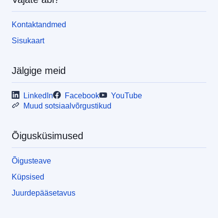
Kontaktandmed
Sisukaart
Jälgige meid
LinkedIn
Facebook
YouTube
Muud sotsiaalvõrgustikud
Õigusküsimused
Õigusteave
Küpsised
Juurdepääsetavus