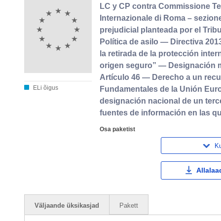
LC y CP contra Commissione Terr
Internazionale di Roma – sezione 
prejudicial planteada por el Tri
Política de asilo — Directiva 2
la retirada de la protección int
origen seguro” — Designación me
Artículo 46 — Derecho a un recu
ELi õigus
Fundamentales de la Unión Euro
designación nacional de un terc
fuentes de información en las q
Osa paketist
Ku
Allalaa
Väljaande üksikasjad
Pakett