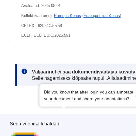
Avaldatud:
2025-08-01
Kollektiivautor(id):
Euroopa Kohus
(
Euroopa Liidu Kohus
)
CELEX : 62024CJ0758
ECLI : ECLI:EU:C:2025:591
Note:
Väljaannet ei saa dokumendivaatajas kuvada
Selle nägemiseks klõpsake nupul „Allalaadimine
Did you know that after login you can annotate
your document and share your annotations?
Seda veebisaiti haldab
Euroopa Liidu Väljaannete Talitus