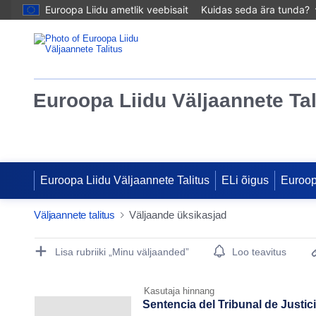
Euroopa Liidu ametlik veebisait
Kuidas seda ära tunda?
Euroopa Liidu Väljaannete Tal
Euroopa Liidu Väljaannete Talitus
ELi õigus
Euroo
Väljaannete talitus
Väljaande üksikasjad
Publication Detail Actions Portlet
Lisa rubriiki „Minu väljaanded”
Loo teavitus
Kasutaja hinnang
Sentencia del Tribunal de Justic