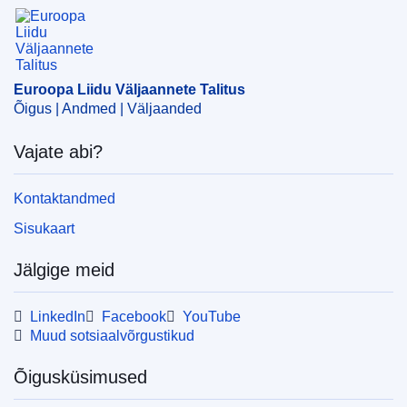
Euroopa Liidu Väljaannete Talitus
ühisettevõte
,
tuumaalane uurimistöö
,
tuumasüntees
,
üldeelarve (EL)
CELEX : 52020BP1915
Euroopa Liidu Väljaannete Talitus
ELI :
res/2020/1915/oj
Õigus | Andmed | Väljaanded
OJ : JOL_2020_417_R_0080
Vajate abi?
Kontaktandmed
Sisukaart
Jälgige meid
LinkedIn
Facebook
YouTube
Muud sotsiaalvõrgustikud
Õigusküsimused