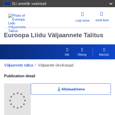
ELi ametlik veebisait
eesti keel
Logi sisse
Euroopa Liidu Väljaannete Talitus
Abi
Otsing
Menüü
Väljaannete talitus
Väljaande üksikasjad
Publication Detail Actions Portlet
Publication detail
Allalaadimine