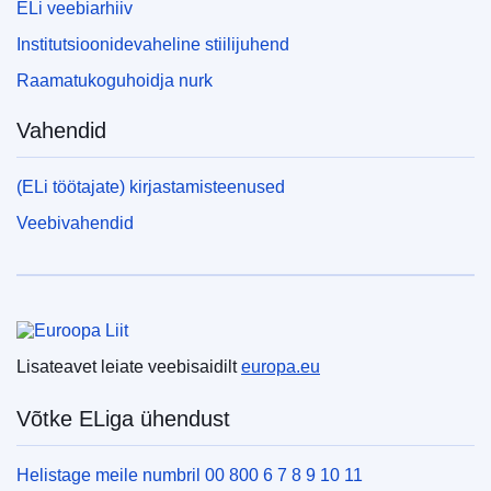
ELi veebiarhiiv
Institutsioonidevaheline stiilijuhend
Raamatukoguhoidja nurk
Vahendid
(ELi töötajate) kirjastamisteenused
Veebivahendid
Euroopa Liit
Lisateavet leiate veebisaidilt
europa.eu
Võtke ELiga ühendust
Helistage meile numbril 00 800 6 7 8 9 10 11