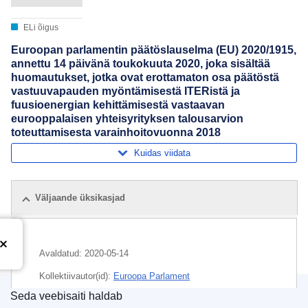
ELi õigus
Euroopan parlamentin päätöslauselma (EU) 2020/1915,
annettu 14 päivänä toukokuuta 2020, joka sisältää
huomautukset, jotka ovat erottamaton osa päätöstä
vastuuvapauden myöntämisestä ITERistä ja
fuusioenergian kehittämisestä vastaavan
eurooppalaisen yhteisyrityksen talousarvion
toteuttamisesta varainhoitovuonna 2018
Kuidas viidata
Väljaande üksikasjad
Avaldatud:
2020-05-14
Kollektiivautor(id):
Euroopa Parlament
Seda veebisaiti haldab
Teema:
eelarve heakskiitmine
,
eelarveaasta
,
Euroopa