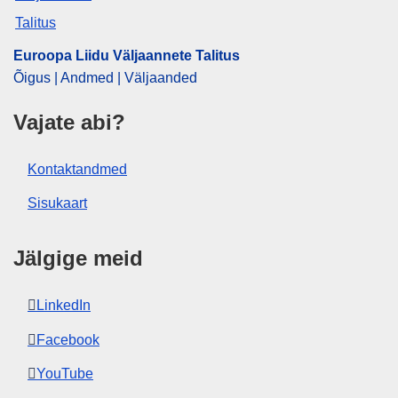
OJ : JOC_2018_022_R_0074
IMMC : REQ-T-0763-2017
Euroopa Liidu Väljaannete Talitus
Õigus | Andmed | Väljaanded
Vajate abi?
Kontaktandmed
Sisukaart
Jälgige meid
LinkedIn
Facebook
YouTube