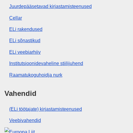
Juurdepääsetavad kirjastamisteenused
Cellar
ELi rakendused
ELi sõnastikud
ELi veebiarhiiv
Institutsioonidevaheline stiilijuhend
Raamatukoguhoidja nurk
Vahendid
(ELi töötajate) kirjastamisteenused
Veebivahendid
Euroopa Liit