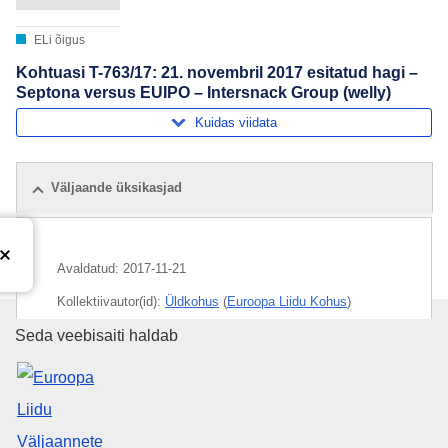
ELi õigus
Kohtuasi T-763/17: 21. novembril 2017 esitatud hagi –
Septona versus EUIPO – Intersnack Group (welly)
Kuidas viidata
Väljaande üksikasjad
Avaldatud:
2017-11-21
Kollektiivautor(id):
Üldkohus
(
Euroopa Liidu Kohus
)
Euroopa Liidu Väljaannete Talit
Seda veebisaiti haldab
Teema:
ELi kaubamärk
,
kaubamärgiõigus
,
kondiitritoode
,
magusaine
,
registreeritud kaubamärk
,
riis
,
teraviljasaadus
CELEX : 62017TN0763