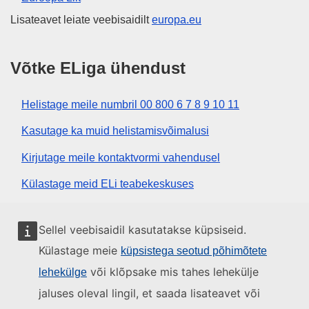
Lisateavet leiate veebisaidilt
europa.eu
Võtke ELiga ühendust
Helistage meile numbril 00 800 6 7 8 9 10 11
Kasutage ka muid helistamisvõimalusi
Kirjutage meile kontaktvormi vahendusel
Külastage meid ELi teabekeskuses
Sotsiaalmeedia
Sellel veebisaidil kasutatakse küpsiseid.
Külastage meie
küpsistega seotud põhimõtete
Otsige ELi sotsiaalmeedia kanaleid
või klõpsake mis tahes lehekülje
lehekülge
jaluses oleval lingil, et saada lisateavet või
ELi institutsioonid ja asutused