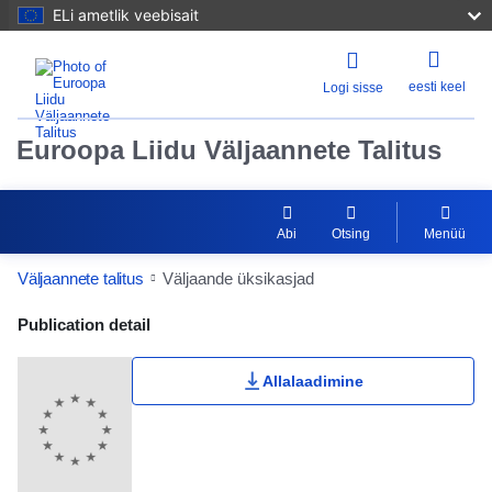
ELi ametlik veebisait
eesti keel
Logi sisse
Euroopa Liidu Väljaannete Talitus
Abi
Otsing
Menüü
Väljaannete talitus
Väljaande üksikasjad
Publication Detail Actions Portlet
Publication detail
Allalaadimine