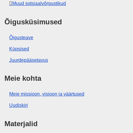
Muud sotsiaalvõrgustikud
Õigusküsimused
Õigusteave
Küpsised
Juurdepääsetavus
Meie kohta
Meie missioon, visioon ja väärtused
Uudiskiri
Materjalid