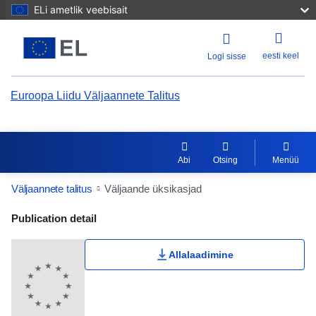
ELi ametlik veebisait
eesti keel
Logi sisse
Euroopa Liidu Väljaannete Talitus
Abi
Otsing
Menüü
Väljaannete talitus
Väljaande üksikasjad
Publication Detail Actions Portlet
Publication detail
Allalaadimine