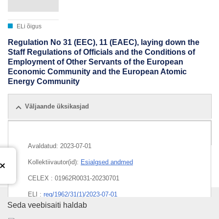
ELi õigus
Regulation No 31 (EEC), 11 (EAEC), laying down the
Staff Regulations of Officials and the Conditions of
Employment of Other Servants of the European
Economic Community and the European Atomic
Energy Community
Väljaande üksikasjad
Kõik väljaanded
Avaldatud:
2023-07-01
Kollektiivautor(id):
Esialgsed andmed
CELEX : 01962R0031-20230701
ELI :
reg/1962/31(1)/2023-07-01
Euroopa Liidu Väljaannete Talit
Seda veebisaiti haldab
EDITION : e19c4b8a-9bf6-11ed-b508-01aa75ed71a1