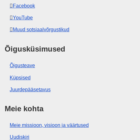
Facebook
YouTube
Muud sotsiaalvõrgustikud
Õigusküsimused
Õigusteave
Küpsised
Juurdepääsetavus
Meie kohta
Meie missioon, visioon ja väärtused
Uudiskiri