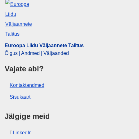
EDITION : 8784076f-698b-11ec-9136-01aa75ed71a1
EDITION : 89326064-4b7c-11eb-b59f-01aa75ed71a1
EDITION : 174dc069-c4ff-11ee-95d9-01aa75ed71a1
Euroopa Liidu Väljaannete Talitus
EDITION : 5510fdab-c57b-11ee-95d9-01aa75ed71a1
Õigus | Andmed | Väljaanded
EDITION : b70e7139-d248-11ef-be2a-01aa75ed71a1
Vajate abi?
EDITION : 8c006576-d7ea-11ef-be2a-01aa75ed71a1
Kontaktandmed
EDITION : e7849d01-2642-11f0-8a44-01aa75ed71a1
Sisukaart
EDITION : 8289a33f-3b3c-11f0-8a44-01aa75ed71a1
Jälgige meid
EDITION : a2ffe902-e5ca-11f0-8d3c-01aa75ed71a1
LinkedIn