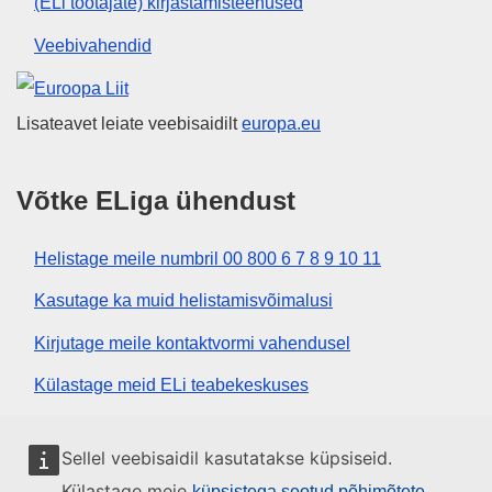
(ELi töötajate) kirjastamisteenused
Veebivahendid
Euroopa Liit
Lisateavet leiate veebisaidilt
europa.eu
Võtke ELiga ühendust
Helistage meile numbril 00 800 6 7 8 9 10 11
Kasutage ka muid helistamisvõimalusi
Kirjutage meile kontaktvormi vahendusel
Külastage meid ELi teabekeskuses
Sotsiaalmeedia
Sellel veebisaidil kasutatakse küpsiseid.
Külastage meie
küpsistega seotud põhimõtete