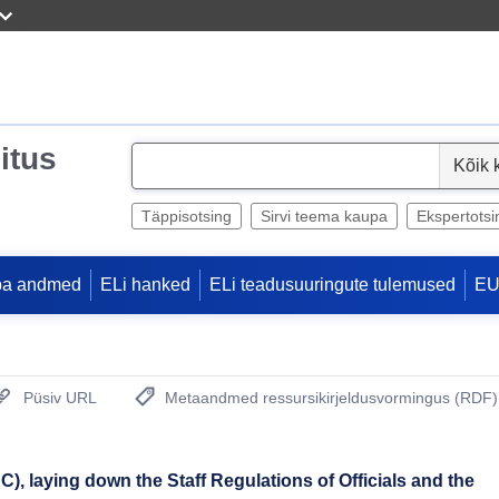
itus
S
e
l
Täppisotsing
Sirvi teema kaupa
Ekspertotsi
e
c
pa andmed
ELi hanked
ELi teadusuuringute tulemused
EU
t
Püsiv URL
Metaandmed ressursikirjeldusvormingus (RDF)
(Avab uue akna)
), laying down the Staff Regulations of Officials and the