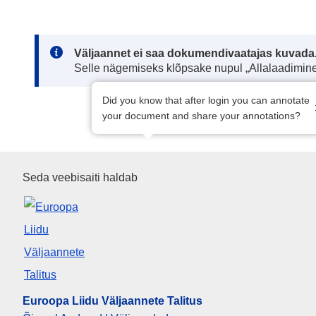
Note:
Väljaannet ei saa dokumendivaatajas kuvada
Selle nägemiseks klõpsake nupul „Allalaadimine
Did you know that after login you can annotate
your document and share your annotations?
Euroopa Liidu Väljaannete Tali
Seda veebisaiti haldab
Euroopa Liidu Väljaannete Talitus