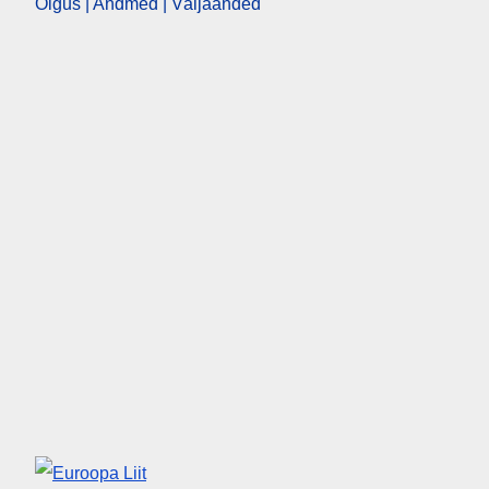
Õigus | Andmed | Väljaanded
Euroopa Liit