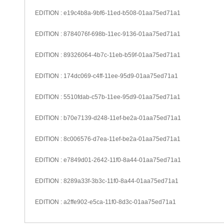
EDITION : e19c4b8a-9bf6-11ed-b508-01aa75ed71a1
EDITION : 8784076f-698b-11ec-9136-01aa75ed71a1
EDITION : 89326064-4b7c-11eb-b59f-01aa75ed71a1
EDITION : 174dc069-c4ff-11ee-95d9-01aa75ed71a1
EDITION : 5510fdab-c57b-11ee-95d9-01aa75ed71a1
EDITION : b70e7139-d248-11ef-be2a-01aa75ed71a1
EDITION : 8c006576-d7ea-11ef-be2a-01aa75ed71a1
EDITION : e7849d01-2642-11f0-8a44-01aa75ed71a1
EDITION : 8289a33f-3b3c-11f0-8a44-01aa75ed71a1
EDITION : a2ffe902-e5ca-11f0-8d3c-01aa75ed71a1