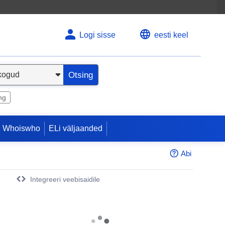
Logi sisse
eesti keel
Otsing
ng
 Whoiswho
ELi väljaanded
Abi
Integreeri veebisaidile