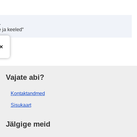
.
 ja keeled“
tus
Vajate abi?
Kontaktandmed
Sisukaart
Jälgige meid