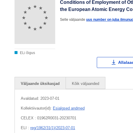
Conditions of Employment of O
the European Atomic Energy C
Selle väljaande
uus number on juba ilmunud
ELi õigus
Allalaa
Väljaande üksikasjad
Kõik väljaanded
Avaldatud:
2023-07-01
Kollektiivautor(id):
Esialgsed andmed
CELEX : 01962R0031-20230701
ELI :
reg/1962/31(1)/2023-07-01