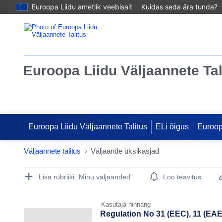
Euroopa Liidu ametlik veebisait
Kuidas seda ära tunda?
Euroopa Liidu Väljaannete Tal
Euroopa Liidu Väljaannete Talitus
ELi õigus
Euroo
Väljaannete talitus
Väljaande üksikasjad
Publication Detail Actions Portlet
Lisa rubriiki „Minu väljaanded”
Loo teavitus
Kasutaja hinnang
Regulation No 31 (EEC), 11 (EAEC