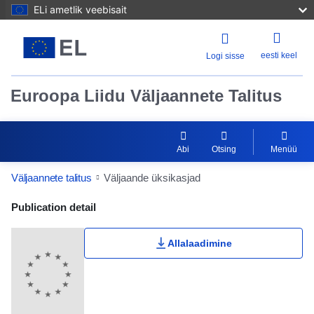
ELi ametlik veebisait
eesti keel
Logi sisse
Euroopa Liidu Väljaannete Talitus
Abi
Otsing
Menüü
Väljaannete talitus
Väljaande üksikasjad
Publication Detail Actions Portlet
Publication detail
Allalaadimine