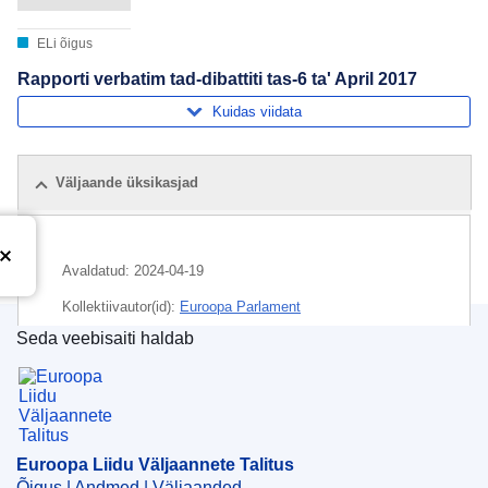
ELi õigus
Rapporti verbatim tad-dibattiti tas-6 ta' April 2017
Kuidas viidata
Väljaande üksikasjad
Avaldatud:
2024-04-19
Kollektiivautor(id):
Euroopa Parlament
Seda veebisaiti haldab
Teema:
Euroopa Parlament
,
parlamendiarutelu
Euroopa Liidu Väljaannete Talitus
CELEX : C/2024/02684
ELI :
C/2024/2684/oj
OJ : C_202402684
Euroopa Liidu Väljaannete Talitus
Õigus | Andmed | Väljaanded