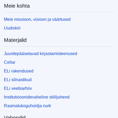
Meie kohta
Meie missioon, visioon ja väärtused
Uudiskiri
Materjalid
Juurdepääsetavad kirjastamisteenused
Cellar
ELi rakendused
ELi sõnastikud
ELi veebiarhiiv
Institutsioonidevaheline stiilijuhend
Raamatukoguhoidja nurk
Vahendid