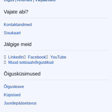
IMMC : P8_CR(2017)04-06
Vajate abi?
pdfa2a
Kontaktandmed
Kuva kõik eksemplarid
View all acts from same session in Eur-Lex
Sisukaart
Jälgige meid
LinkedIn
Facebook
YouTube
Muud sotsiaalvõrgustikud
Õigusküsimused
Õigusteave
Küpsised
Juurdepääsetavus