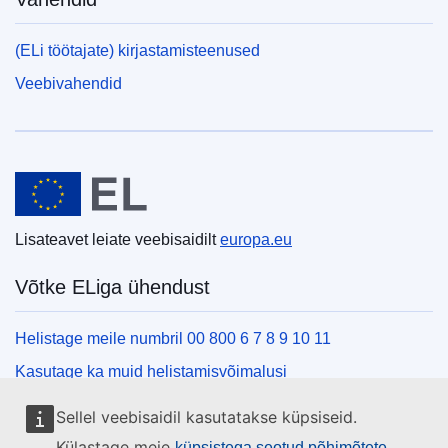
(ELi töötajate) kirjastamisteenused
Veebivahendid
Euroopa Liit
Lisateavet leiate veebisaidilt
europa.eu
Võtke ELiga ühendust
Helistage meile numbril 00 800 6 7 8 9 10 11
Kasutage ka muid helistamisvõimalusi
Kirjutage meile kontaktvormi vahendusel
Sellel veebisaidil kasutatakse küpsiseid.
Külastage meid ELi teabekeskuses
Külastage meie
küpsistega seotud põhimõtete