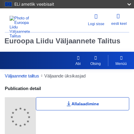
ELi ametlik veebisait
eesti keel
Logi sisse
Euroopa Liidu Väljaannete Talitus
Abi
Otsing
Menüü
Väljaannete talitus
Väljaande üksikasjad
Publication Detail Actions Portlet
Publication detail
Allalaadimine