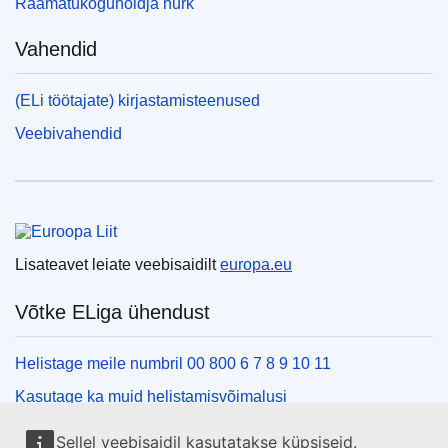
Raamatukoguhoidja nurk
Vahendid
(ELi töötajate) kirjastamisteenused
Veebivahendid
Euroopa Liit
Lisateavet leiate veebisaidilt
europa.eu
Võtke ELiga ühendust
Helistage meile numbril 00 800 6 7 8 9 10 11
Kasutage ka muid helistamisvõimalusi
Kirjutage meile kontaktvormi vahendusel
Sellel veebisaidil kasutatakse küpsiseid.