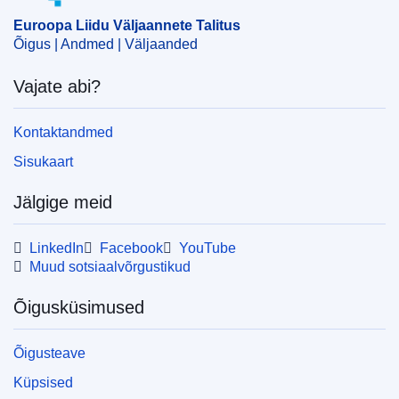
OJ : JOC_2011_340_R_0014_02
Euroopa Liidu Väljaannete Talitus
Õigus | Andmed | Väljaanded
Vajate abi?
Kontaktandmed
Sisukaart
Jälgige meid
LinkedIn
Facebook
YouTube
Muud sotsiaalvõrgustikud
Õigusküsimused
Õigusteave
Küpsised