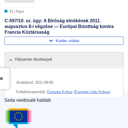
ELi õigus
C-597/10. sz. ügy: A Bíróság elnökének 2011.
augusztus 8-i végzése — Európai Bizottság kontra
Francia Köztársaság
Kuidas viidata
Väljaande üksikasjad
Avaldatud:
2011-08-08
Kollektiivautor(id):
Euroopa Kohus
(
Euroopa Liidu Kohus
)
Seda veebisaiti haldab
Teema:
avalik turvalisus
,
keskkonnakaitse
,
Euroopa Liidu Väljaannete Talitus
keskkonnaohu ennetamine
,
üleujutus
CELEX : 62010CB0597