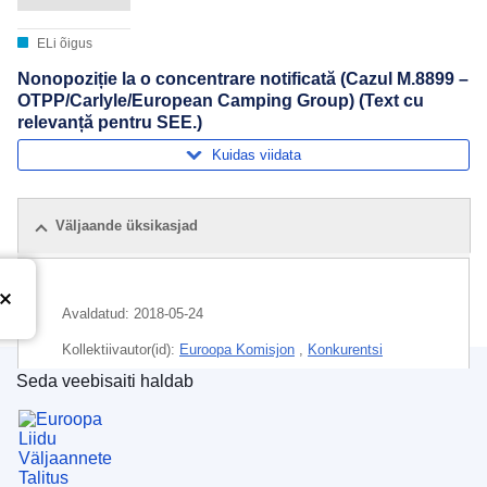
ELi õigus
Nonopoziție la o concentrare notificată (Cazul M.8899 –
OTPP/Carlyle/European Camping Group) (Text cu
relevanță pentru SEE.)
Kuidas viidata
Väljaande üksikasjad
Avaldatud:
2018-05-24
Kollektiivautor(id):
Euroopa Komisjon
,
Konkurentsi
peadirektoraat
(
Euroopa Komisjon
)
Seda veebisaiti haldab
Euroopa Liidu Väljaannete Talitus
Teema:
alternative investment
,
börsiväline kapital
,
majanduslik kontsentratsioon
,
matkasõiduk
,
pensionifond
,
telkimine
,
ühinemise kontroll