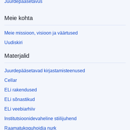
Juurdepääsetavus
Meie kohta
Meie missioon, visioon ja väärtused
Uudiskiri
Materjalid
Juurdepääsetavad kirjastamisteenused
Cellar
ELi rakendused
ELi sõnastikud
ELi veebiarhiiv
Institutsioonidevaheline stiilijuhend
Raamatukoguhoidja nurk