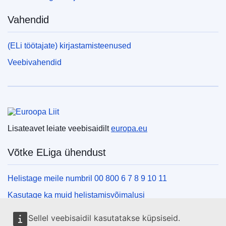
Vahendid
(ELi töötajate) kirjastamisteenused
Veebivahendid
Euroopa Liit
Lisateavet leiate veebisaidilt
europa.eu
Võtke ELiga ühendust
Helistage meile numbril 00 800 6 7 8 9 10 11
Kasutage ka muid helistamisvõimalusi
Kirjutage meile kontaktvormi vahendusel
Sellel veebisaidil kasutatakse küpsiseid.