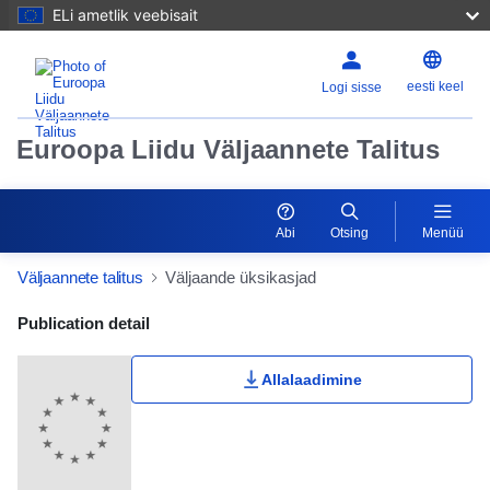
ELi ametlik veebisait
eesti keel
Logi sisse
Euroopa Liidu Väljaannete Talitus
Abi
Otsing
Menüü
Väljaannete talitus
Väljaande üksikasjad
Publication Detail Actions Portlet
Publication detail
Allalaadimine