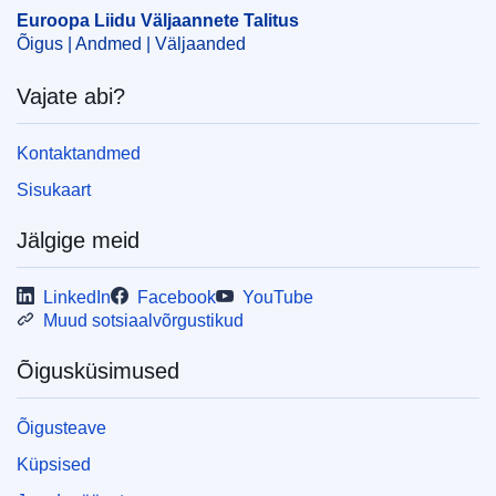
Euroopa Liidu Väljaannete Talitus
CELEX : 52018M8899(01)
Õigus | Andmed | Väljaanded
OJ : JOC_2018_189_R_0002
Vajate abi?
Kontaktandmed
Sisukaart
Jälgige meid
LinkedIn
Facebook
YouTube
Muud sotsiaalvõrgustikud
Õigusküsimused
Õigusteave
Küpsised