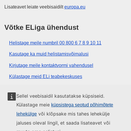
Lisateavet leiate veebisaidilt
europa.eu
Võtke ELiga ühendust
Helistage meile numbril 00 800 6 7 8 9 10 11
Kasutage ka muid helistamisvõimalusi
Kirjutage meile kontaktvormi vahendusel
Külastage meid ELi teabekeskuses
Sotsiaalmeedia
Sellel veebisaidil kasutatakse küpsiseid.
Külastage meie
küpsistega seotud põhimõtete
Otsige ELi sotsiaalmeedia kanaleid
või klõpsake mis tahes lehekülje
lehekülge
jaluses oleval lingil, et saada lisateavet või
ELi institutsioonid ja asutused