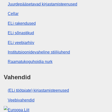
Juurdepääsetavad kirjastamisteenused
Cellar
ELi rakendused
ELi sõnastikud
ELi veebiarhiiv
Institutsioonidevaheline stiilijuhend
Raamatukoguhoidja nurk
Vahendid
(ELi töötajate) kirjastamisteenused
Veebivahendid
Euroopa Liit