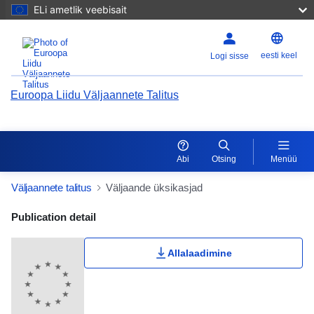
ELi ametlik veebisait
eesti keel
Logi sisse
Euroopa Liidu Väljaannete Talitus
Abi
Otsing
Menüü
Väljaannete talitus
Väljaande üksikasjad
Publication Detail Actions Portlet
Publication detail
Kasutaja hinnang
Allalaadimine