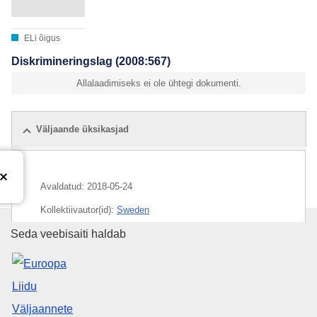
ELi õigus
Diskrimineringslag (2008:567)
Allalaadimiseks ei ole ühtegi dokumenti.
Väljaande üksikasjad
Avaldatud:
2018-05-24
Kollektiivautor(id):
Sweden
Euroopa Liidu Väljaannete Talit
Seda veebisaiti haldab
CELEX : 72016L0801SWE_258994