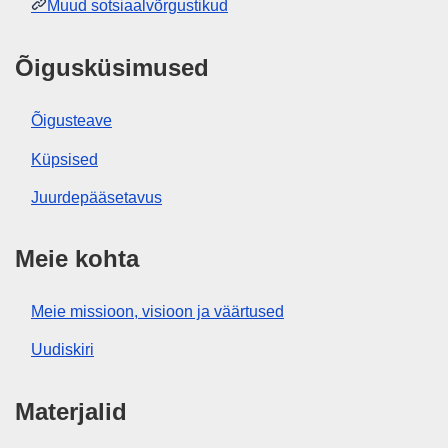
Muud sotsiaalvõrgustikud
Õigusküsimused
Õigusteave
Küpsised
Juurdepääsetavus
Meie kohta
Meie missioon, visioon ja väärtused
Uudiskiri
Materjalid