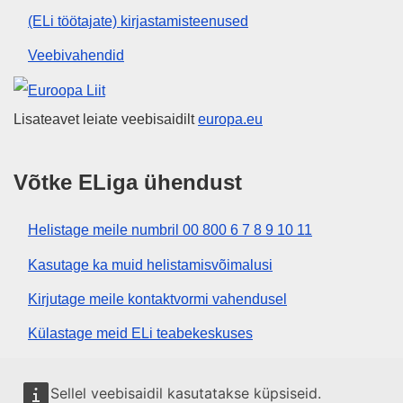
(ELi töötajate) kirjastamisteenused
Veebivahendid
Euroopa Liit
Lisateavet leiate veebisaidilt
europa.eu
Võtke ELiga ühendust
Helistage meile numbril 00 800 6 7 8 9 10 11
Kasutage ka muid helistamisvõimalusi
Kirjutage meile kontaktvormi vahendusel
Külastage meid ELi teabekeskuses
Sotsiaalmeedia
Sellel veebisaidil kasutatakse küpsiseid.