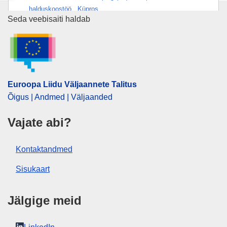
halduskoostöö
,
Küpros
Euroopa Liidu Väljaannete Talit
Seda veebisaiti haldab
CELEX : 31979R2342
ELI :
reg/1979/2342/oj
Euroopa Liidu Väljaannete Talitus
Õigus | Andmed | Väljaanded
Vajate abi?
Kontaktandmed
Sisukaart
Jälgige meid