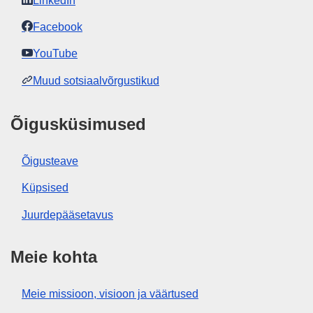
LinkedIn
Facebook
YouTube
Muud sotsiaalvõrgustikud
Õigusküsimused
Õigusteave
Küpsised
Juurdepääsetavus
Meie kohta
Meie missioon, visioon ja väärtused