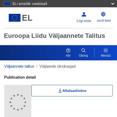
ELi ametlik veebisait
eesti keel
Logi sisse
Euroopa Liidu Väljaannete Talitus
Abi
Otsing
Menüü
Väljaannete talitus
Väljaande üksikasjad
Publication Detail Actions Portlet
Publication detail
Allalaadimine