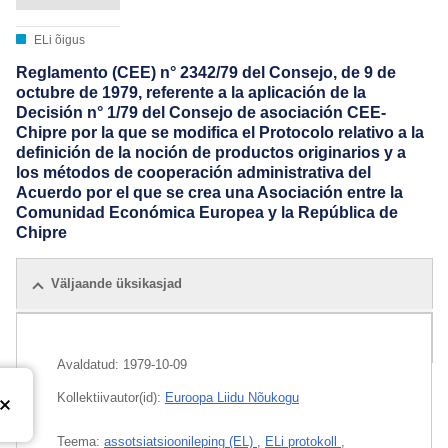
ELi õigus
Reglamento (CEE) n° 2342/79 del Consejo, de 9 de
octubre de 1979, referente a la aplicación de la
Decisión n° 1/79 del Consejo de asociación CEE-
Chipre por la que se modifica el Protocolo relativo a la
definición de la noción de productos originarios y a
los métodos de cooperación administrativa del
Acuerdo por el que se crea una Asociación entre la
Comunidad Económica Europea y la República de
Chipre
Väljaande üksikasjad
Pakett
Avaldatud:
1979-10-09
Kollektiivautor(id):
Euroopa Liidu Nõukogu
Teema:
assotsiatsioonileping (EL)
,
ELi protokoll
,