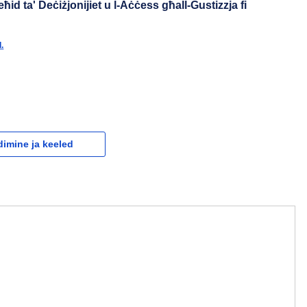
eħid ta' Deċiżjonijiet u l-Aċċess għall-Ġustizzja fi
.
dimine ja keeled