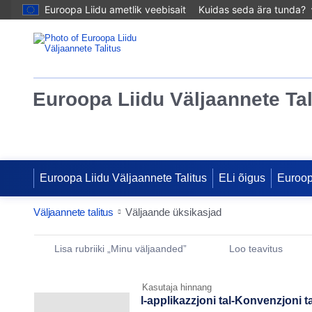
Euroopa Liidu ametlik veebisait
Kuidas seda ära tunda?
Euroopa Liidu Väljaannete Tal
Euroopa Liidu Väljaannete Talitus
ELi õigus
Euroo
Väljaannete talitus
Väljaande üksikasjad
Publication Detail Actions Portlet
Lisa rubriiki „Minu väljaanded”
Loo teavitus
Kasutaja hinnang
l-applikazzjoni tal-Konvenzjoni t