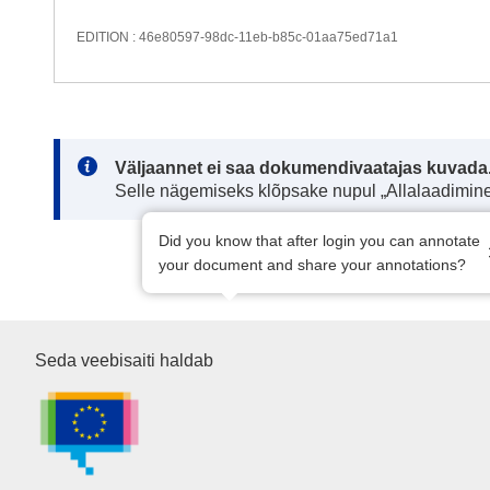
EDITION : 46e80597-98dc-11eb-b85c-01aa75ed71a1
Note:
Väljaannet ei saa dokumendivaatajas kuvada
Selle nägemiseks klõpsake nupul „Allalaadimine
Did you know that after login you can annotate
your document and share your annotations?
Euroopa Liidu Väljaannete Tali
Seda veebisaiti haldab