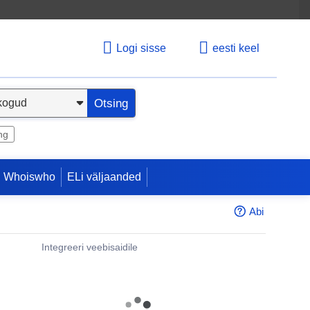
Logi sisse
eesti keel
Otsing
ng
 Whoiswho
ELi väljaanded
Abi
Integreeri veebisaidile