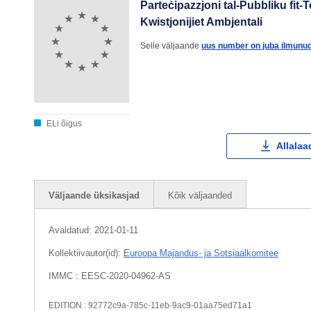
Parteċipazzjoni tal-Pubbliku fit-T
Kwistjonijiet Ambjentali
Selle väljaande
uus number on juba ilmunud
ELi õigus
Allalaa
Väljaande üksikasjad
Kõik väljaanded
Avaldatud:
2021-01-11
Kollektiivautor(id):
Euroopa Majandus- ja Sotsiaalkomitee
IMMC : EESC-2020-04962-AS
EDITION : 92772c9a-785c-11eb-9ac9-01aa75ed71a1