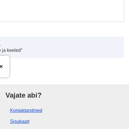
.
 ja keeled“
tus
Vajate abi?
Kontaktandmed
Sisukaart