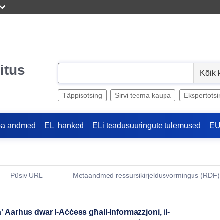
itus
S
e
l
Täppisotsing
Sirvi teema kaupa
Ekspertotsi
e
c
pa andmed
ELi hanked
ELi teadusuuringute tulemused
EU
t
Püsiv URL
Metaandmed ressursikirjeldusvormingus (RDF)
(Avab uue akna)
a' Aarhus dwar l-Aċċess għall-Informazzjoni, il-