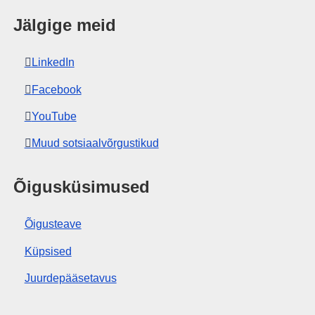
Jälgige meid
LinkedIn
Facebook
YouTube
Muud sotsiaalvõrgustikud
Õigusküsimused
Õigusteave
Küpsised
Juurdepääsetavus