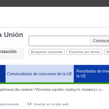
a Unión
S
e
ratación
l
Búsqueda avanzada
Examinar por temas
B
e
c
t
Resultados de inv
Convocatorias de concursos de la UE
la UE
Wykonanie dokumentacji projektowej dla zadania \"Wymiana węzłów cieplnych, instalacji c.o., c.t. i c.w.u. w budynku Ministerstwa Finansów oraz wentylacji mechanicznej garażu wraz z dociepleniem ścian zewnętrznych metodą od wewnątrz, w wytypowanych pomieszczeniach budynku Ministerstwa Finansów\"
 permanente
Insertar en el sitio web