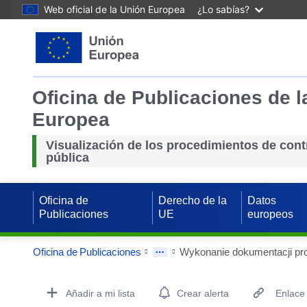
Web oficial de la Unión Europea
¿Lo sabías?
Oficina de Publicaciones de l
Europea
Visualización de los procedimientos de cont
pública
Oficina de
Derecho de la
Datos
Publicaciones
UE
europeos
Oficina de Publicaciones
Procurement Detail Actions Portlet
Añadir a mi lista
Crear alerta
Enlace