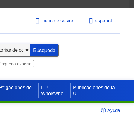
Inicio de sesión
español
Búsqueda
úsqueda experta
estigaciones de
EU
Publicaciones de la
Whoiswho
UE
Ayuda