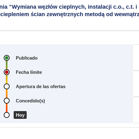
a "Wymiana węzłów cieplnych, instalacji c.o., c.t. 
dociepleniem ścian zewnętrznych metodą od wewnąt
Publicado
Fecha límite
Apertura de las ofertas
Concedido(s)
Hoy