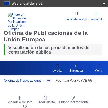
Web oficial de la UE
Inicio de sesión
español
Oficina de Publicaciones de la
Unión Europea
Visualización de los procedimientos de
contratación pública
Ayuda
Búsqueda
Menú
Oficina de Publicaciones
Fountain Works (VE 5520) - Casa de Ancianos Rumelange
Procurement Detail Actions Portlet
Añadir a mi lista
Crear alerta
Enlace permanente