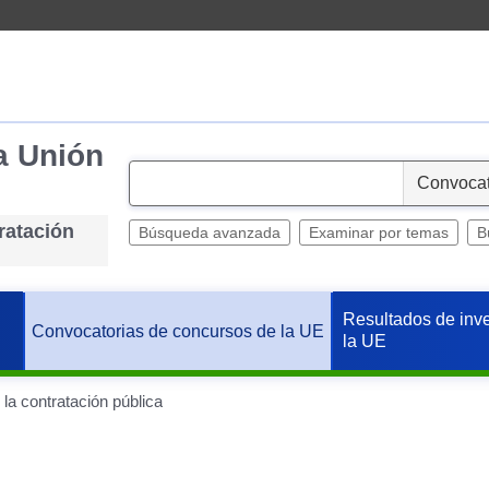
a Unión
S
e
ratación
l
Búsqueda avanzada
Examinar por temas
B
e
c
t
Resultados de inv
Convocatorias de concursos de la UE
la UE
 la contratación pública