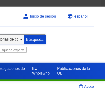
Inicio de sesión
español
Búsqueda
úsqueda experta
estigaciones de
EU
Publicaciones de la
Whoiswho
UE
Ayuda