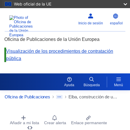
Web oficial de la UE
Inicio de sesión
español
Oficina de Publicaciones de la Unión Europea
Visualización de los procedimientos de contratación
pública
Ayuda
Búsqueda
Menú
Oficina de Publicaciones
Elba, construcción de un poste de inundación controlado en Außig an der Elbe, reparación de HWD Seydewitz – Paußnitz, km 2+200 a km 4+478 Lote 2 vigilancia geotécnica externa
Procurement Detail Actions Portlet
Añadir a mi lista
Crear alerta
Enlace permanente