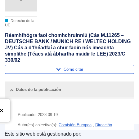
Derecho de la
UE
Réamhfhógra faoi chomhchruinniú (Cás M.11265 –
DEUTSCHE BANK / MUNICH RE / WELTEC HOLDING
JV) Cás a d'fhéadfaí a chur faoin nós imeachta
simplithe (Téacs atá ábhartha maidir le LEE) 2023/C
330/02
Cómo citar
Datos de la publicación
Publicado:
2023-09-19
Autor(es) colectivo(s):
Comisión Europea
,
Dirección
General de Competencia
(
Comisión Europea
)
Este sitio web está gestionado por: