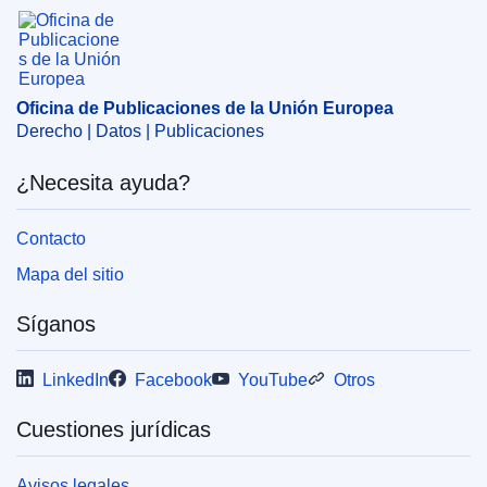
Oficina de Publicaciones de la Unión Europea
Tema:
biogás
,
climatización
,
concentración económica
,
control de concentraciones
,
energía eléctrica
,
industria
de abonos
,
producción de energía
,
seguro
,
sociedad de
inversión
,
suministro de energía eléctrica
Oficina de Publicaciones de la Unión Europea
Derecho | Datos | Publicaciones
CELEX : 52023M11265
OJ : JOC_2023_330_R_0002
¿Necesita ayuda?
IMMC : PUB(2023)1177/2952769
Contacto
Mapa del sitio
Síganos
LinkedIn
Facebook
YouTube
Otros
Cuestiones jurídicas
Avisos legales