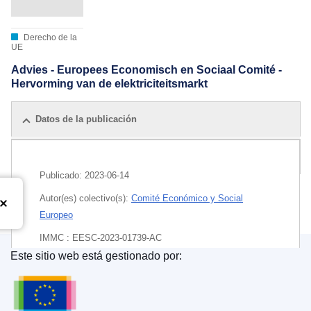
Derecho de la
UE
Advies - Europees Economisch en Sociaal Comité -
Hervorming van de elektriciteitsmarkt
Datos de la publicación
Todas las ediciones
Publicado:
2023-06-14
Autor(es) colectivo(s):
Comité Económico y Social
Europeo
IMMC : EESC-2023-01739-AC
Este sitio web está gestionado por:
EDITION : ddbf71a4-fb06-11ed-a05c-01aa75ed71a1
Oficina de Publicaciones de la Unión Europea
EDITION : fb3c4f44-623b-11ee-9220-01aa75ed71a1