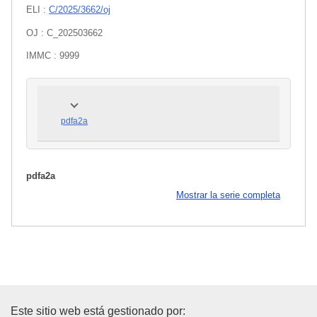
ELI :
C/2025/3662/oj
OJ : C_202503662
IMMC : 9999
pdfa2a
pdfa2a
Mostrar la serie completa
Oficina de Publicaciones de la
Este sitio web está gestionado por: