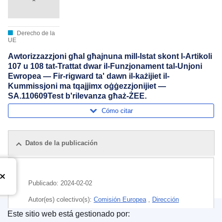
Derecho de la
UE
Awtorizzazzjoni għal għajnuna mill-Istat skont l-Artikoli
107 u 108 tat-Trattat dwar il-Funzjonament tal-Unjoni
Ewropea — Fir-rigward ta' dawn il-każijiet il-
Kummissjoni ma tqajjimx oġġezzjonijiet —
SA.110609Test b'rilevanza għaż-ŻEE.
Cómo citar
Datos de la publicación
Publicado:
2024-02-02
Autor(es) colectivo(s):
Comisión Europea
,
Dirección
General de Competencia
(
Comisión Europea
)
Este sitio web está gestionado por: