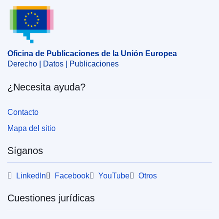
Oficina de Publicaciones de la Unión Europea
Tema:
ayuda pública
,
control de las ayudas públicas
,
Italia
,
transporte por tubería
,
transporte terrestre
CELEX : 52024AS110609
Oficina de Publicaciones de la Unión Europea
ELI :
C/2024/1273/oj
Derecho | Datos | Publicaciones
OJ : C_202401273
¿Necesita ayuda?
IMMC : C(2024)467/3250089
Contacto
pdfa2a
Mapa del sitio
Mostrar la serie completa
Síganos
LinkedIn
Facebook
YouTube
Otros
Cuestiones jurídicas