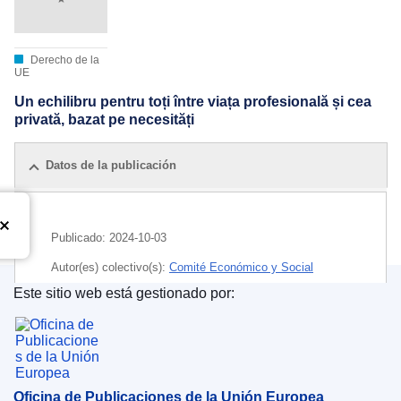
Derecho de la
UE
Un echilibru pentru toți între viața profesională și cea
privată, bazat pe necesități
Datos de la publicación
Publicado:
2024-10-03
Autor(es) colectivo(s):
Comité Económico y Social
Europeo
Este sitio web está gestionado por:
Oficina de Publicaciones de la Unión Europea
IMMC : EESC-2024-01783-AS
Oficina de Publicaciones de la Unión Europea