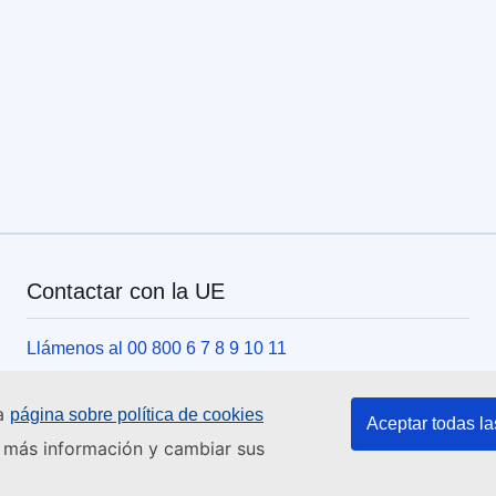
Contactar con la UE
Llámenos al 00 800 6 7 8 9 10 11
Utilice otras opciones telefónicas
ra
página sobre política de cookies
Escríbanos a través del formulario de contacto
Aceptar todas la
er más información y cambiar sus
Venga a conocernos a una de las oficinas de la UE