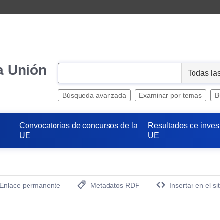
a Unión
S
e
l
Búsqueda avanzada
Examinar por temas
B
e
c
Convocatorias de concursos de la
Resultados de inves
t
UE
UE
Enlace permanente
Metadatos RDF
Insertar en el si
(Abre una nueva ventana)