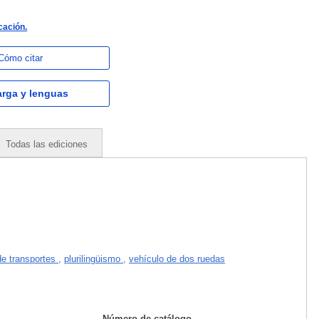
cación.
Cómo citar
rga y lenguas
Todas las ediciones
 de transportes
,
plurilingüismo
,
vehículo de dos ruedas
Número de catálogo