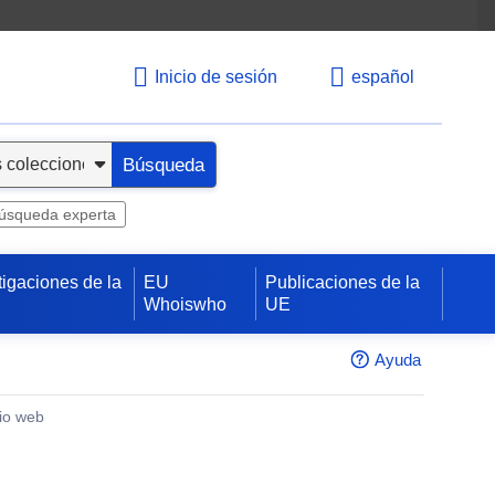
Inicio de sesión
español
Búsqueda
úsqueda experta
tigaciones de la
EU
Publicaciones de la
Whoiswho
UE
Ayuda
tio web