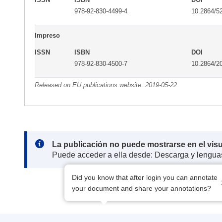
978-92-830-4499-4
10.2864/5
Impreso
ISSN
ISBN
DOI
978-92-830-4500-7
10.2864/2
Released on EU publications website:
2019-05-22
Note:
La publicación no puede mostrarse en el vis
Puede acceder a ella desde: Descarga y lengua
Did you know that after login you can annotate
your document and share your annotations?