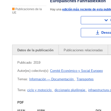
Europäisches Fahrradlexikon
Publicaciones de la
Hay una
edición más reciente de esta publi
UE
Desca
Datos de la publicación
Publicaciones relacionadas
Publicado:
2019
Autor(es) colectivo(s):
Comité Económico y Social Europeo
Тemas:
Información — Documentación
,
Transportes
Tema:
ciclo y motociclo
,
diccionario plurilingüe
,
infraestructura
PDF
ISSN
ISBN
DOI