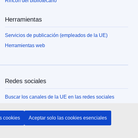
Rincón del bibliotecario
Herramientas
Servicios de publicación (empleados de la UE)
Herramientas web
Redes sociales
Buscar los canales de la UE en las redes sociales
Instituciones y organismos de la UE
s cookies
Aceptar solo las cookies esenciales
Buscar todas las instituciones y órganos de la UE