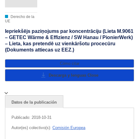
Derecho de la
UE
Iepriekšējs paziņojums par koncentrāciju (Lieta M.9061
– GETEC Wärme & Effizienz / SW Hanau / PionierWerk)
– Lieta, kas pretendē uz vienkāršotu procecūru
(Dokuments attiecas uz EEZ.)
Cómo citar
Descarga y lenguas
Close
Datos de la publicación
Publicado:
2018-10-31
Autor(es) colectivo(s):
Comisión Europea