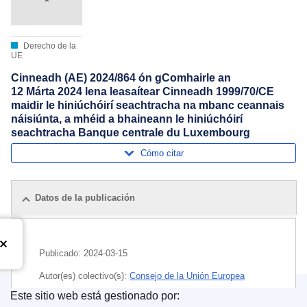
Derecho de la
UE
Cinneadh (AE) 2024/864 ón gComhairle an
12 Márta 2024 lena leasaítear Cinneadh 1999/70/CE
maidir le hiniúchóirí seachtracha na mbanc ceannais
náisiúnta, a mhéid a bhaineann le hiniúchóirí
seachtracha Banque centrale du Luxembourg
Cómo citar
Datos de la publicación
Publicado:
2024-03-15
Autor(es) colectivo(s):
Consejo de la Unión Europea
Este sitio web está gestionado por:
Tema:
banco central
,
contable
,
Luxemburgo
,
Sistema