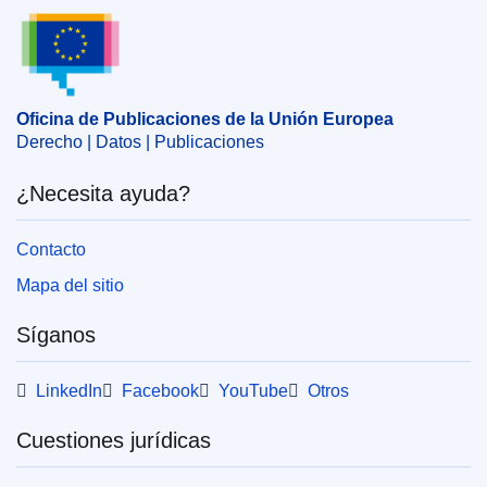
Oficina de Publicaciones de la Unión Europea
Europeo de Bancos Centrales
,
verificación de cuentas
,
zona euro
CELEX : 32024D0864
Oficina de Publicaciones de la Unión Europea
ELI :
dec/2024/864/oj
Derecho | Datos | Publicaciones
OJ : L_202400864
¿Necesita ayuda?
IMMC : ST 6749 2024 INIT
Contacto
Mapa del sitio
Síganos
LinkedIn
Facebook
YouTube
Otros
Cuestiones jurídicas