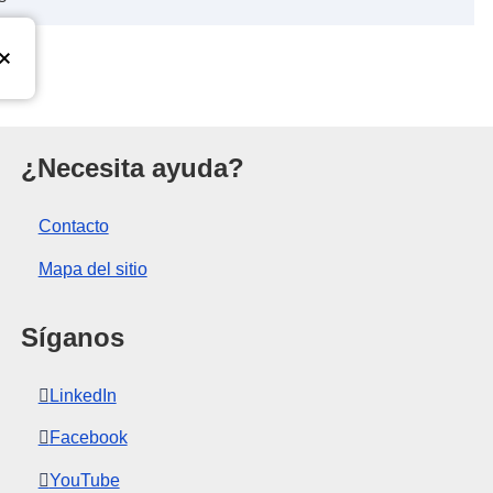
a Unión Europea
¿Necesita ayuda?
Contacto
Mapa del sitio
Síganos
LinkedIn
Facebook
YouTube