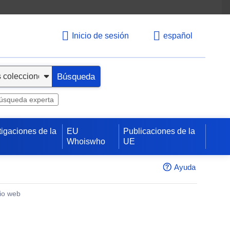
Inicio de sesión
español
Búsqueda
úsqueda experta
tigaciones de la
EU
Publicaciones de la
Whoiswho
UE
Ayuda
tio web