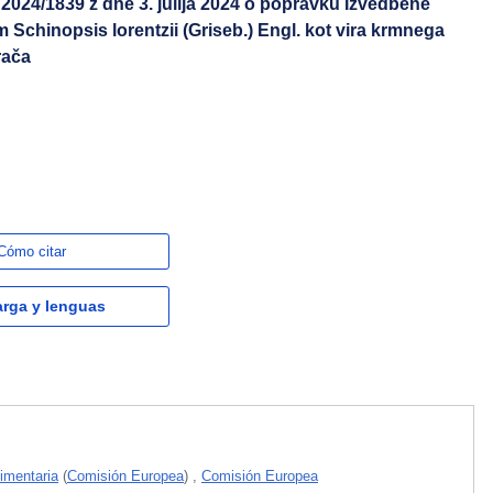
2024/1839 z dne 3. julija 2024 o popravku Izvedbene
 Schinopsis lorentzii (Griseb.) Engl. kot vira krmnega
rača
Cómo citar
rga y lenguas
imentaria
(
Comisión Europea
)
,
Comisión Europea