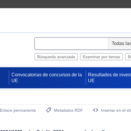
S
e
l
Búsqueda avanzada
Examinar por temas
B
e
c
Convocatorias de concursos de la
Resultados de inves
t
UE
UE
Enlace permanente
Metadatos RDF
Insertar en el si
(Abre una nueva ventana)