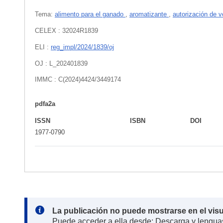
Tema:
alimento para el ganado
,
aromatizante
,
autorización de v
CELEX : 32024R1839
ELI :
reg_impl/2024/1839/oj
OJ : L_202401839
IMMC : C(2024)4424/3449174
pdfa2a
ISSN
ISBN
DOI
1977-0790
Note:
La publicación no puede mostrarse en el vis
Puede acceder a ella desde: Descarga y lengua