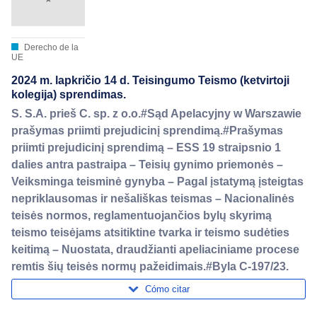
Derecho de la
UE
2024 m. lapkričio 14 d. Teisingumo Teismo (ketvirtoji
kolegija) sprendimas.
S. S.A. prieš C. sp. z o.o.#Sąd Apelacyjny w Warszawie
prašymas priimti prejudicinį sprendimą.#Prašymas
priimti prejudicinį sprendimą – ESS 19 straipsnio 1
dalies antra pastraipa – Teisių gynimo priemonės –
Veiksminga teisminė gynyba – Pagal įstatymą įsteigtas
nepriklausomas ir nešališkas teismas – Nacionalinės
teisės normos, reglamentuojančios bylų skyrimą
teismo teisėjams atsitiktine tvarka ir teismo sudėties
keitimą – Nuostata, draudžianti apeliaciniame procese
remtis šių teisės normų pažeidimais.#Byla C-197/23.
Cómo citar