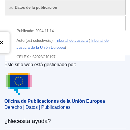
Datos de la publicación
Paquete
Publicado:
2024-11-14
Autor(es) colectivo(s):
Tribunal de Justicia
(
Tribunal de
Justicia de la Unión Europea
)
CELEX : 62023CJ0197
Este sitio web está gestionado por:
ECLI : ECLI:EU:C:2024:956
Oficina de Publicaciones de la Unión Europea
Oficina de Publicaciones de la Unión Europea
Derecho | Datos | Publicaciones
¿Necesita ayuda?