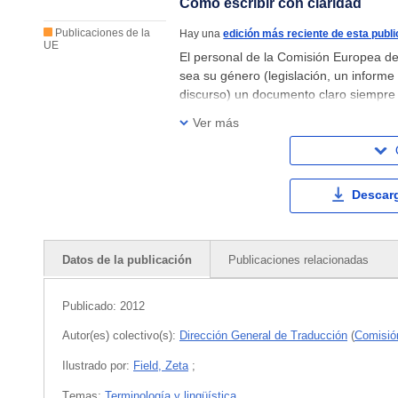
Cómo escribir con claridad
Publicaciones de la
Hay una
edición más reciente de esta publi
UE
El personal de la Comisión Europea d
sea su género (legislación, un inform
discurso) un documento claro siempre 
le va a ayudar a escribir con claridad
Ver más
Descar
Datos de la publicación
Publicaciones relacionadas
Publicado:
2012
Autor(es) colectivo(s):
Dirección General de Traducción
(
Comisió
Ilustrado por:
Field, Zeta
;
Тemas:
Terminología y lingüística