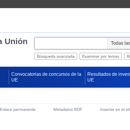
a Unión
S
e
l
Búsqueda avanzada
Examinar por temas
B
e
c
Convocatorias de concursos de la
Resultados de inves
t
UE
UE
Enlace permanente
Metadatos RDF
Insertar en el si
(Abre una nueva ventana)