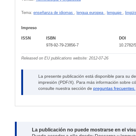
Tema:
enseñanza de idiomas
,
lengua europea
,
lenguaje
,
lingüí
Impreso
ISSN
ISBN
DOI
978-92-79-23856-7
10.2782/
Released on EU publications website:
2012-07-26
La presente publicación está disponible para su d
impresión (PDF/X). Para más información sobre cóm
consulte nuestra sección de
preguntas frecuentes.
Note:
La publicación no puede mostrarse en el vis