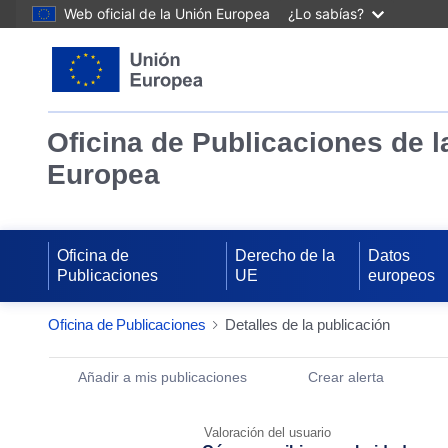
Web oficial de la Unión Europea
¿Lo sabías?
Oficina de Publicaciones de l
Europea
Oficina de
Derecho de la
Datos
Publicaciones
UE
europeos
Oficina de Publicaciones
Detalles de la publicación
Publication Detail Actions Portlet
Añadir a mis publicaciones
Crear alerta
Valoración del usuario