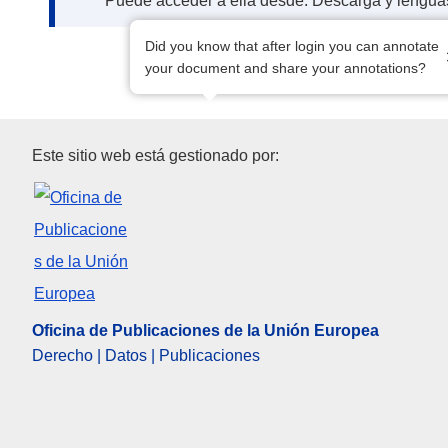
Puede acceder a ella desde: Descarga y lengua
Did you know that after login you can annotate
your document and share your annotations?
Oficina de Publicaciones de l
Este sitio web está gestionado por:
Oficina de Publicaciones de la Unión Europea
Derecho | Datos | Publicaciones