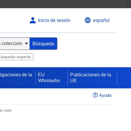
Inicio de sesión
español
Búsqueda
úsqueda experta
tigaciones de la
EU
Publicaciones de la
Whoiswho
UE
Ayuda
tio web