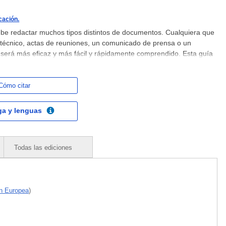
cación.
ebe redactar muchos tipos distintos de documentos. Cualquiera que
e técnico, actas de reuniones, un comunicado de prensa o un
será más eficaz y más fácil y rápidamente comprendido. Esta guía
 tanto en su propio idioma como en cualquiera de las demás
Cómo citar
ga y lenguas
Todas las ediciones
n Europea
)