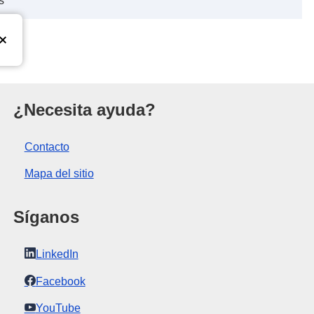
s
a Unión Europea
¿Necesita ayuda?
Contacto
Mapa del sitio
Síganos
LinkedIn
Facebook
YouTube