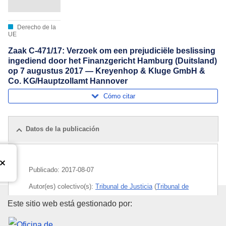
Derecho de la
UE
Zaak C-471/17: Verzoek om een prejudiciële beslissing
ingediend door het Finanzgericht Hamburg (Duitsland)
op 7 augustus 2017 — Kreyenhop & Kluge GmbH &
Co. KG/Hauptzollamt Hannover
Cómo citar
Datos de la publicación
Publicado:
2017-08-07
Autor(es) colectivo(s):
Tribunal de Justicia
(
Tribunal de
Justicia de la Unión Europea
)
Oficina de Publicaciones de la
Este sitio web está gestionado por:
Tema:
especificación arancelaria
,
nomenclatura