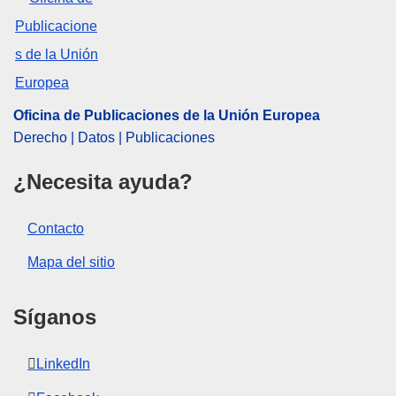
combinada
,
pasta alimenticia
CELEX : 62017CN0471
OJ : JOC_2017_374_R_0020
IMMC : DDP-C-0471-2017
Oficina de Publicaciones de la Unión Europea
Derecho | Datos | Publicaciones
¿Necesita ayuda?
Contacto
Mapa del sitio
Síganos
LinkedIn