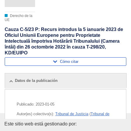
Derecho de la
UE
Cauza C-5/23 P: Recurs introdus la 5 ianuarie 2023 de
Oficiul Uniunii Europene pentru Proprietate
Intelectuală împotriva Hotărârii Tribunalului (Camera
întâi) din 26 octombrie 2022 în cauza T-298/20,
KD/EUIPO
Cómo citar
Datos de la publicación
Publicado:
2023-01-05
Autor(es) colectivo(s):
Tribunal de Justicia
(
Tribunal de
Justicia de la Unión Europea
)
Oficina de Publicaciones de la
Este sitio web está gestionado por: