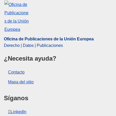
Tema:
calificación del personal
,
Estatuto de los
funcionarios de la UE
,
funcionario europeo
,
indemnización
CELEX : 62023CN0005
OJ : JOC_2023_216_R_0031
Oficina de Publicaciones de la Unión Europea
IMMC : PV-C-0005-2023
Derecho | Datos | Publicaciones
¿Necesita ayuda?
Contacto
Mapa del sitio
Síganos
LinkedIn