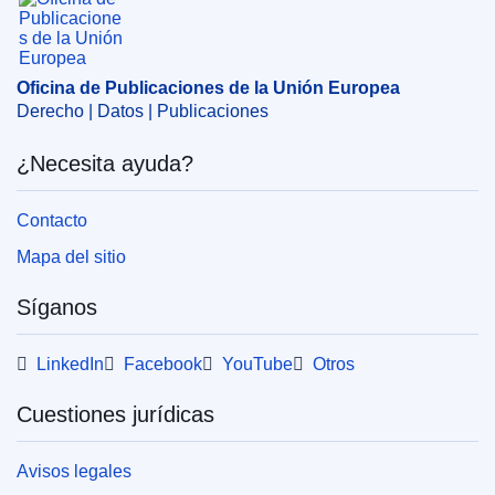
persona física
,
sanción económica
,
sanción
internacional
CELEX : 32024D1250
Oficina de Publicaciones de la Unión Europea
ELI :
dec/2024/1250/oj
Derecho | Datos | Publicaciones
OJ : L_202401250
¿Necesita ayuda?
IMMC : ST 7320 2024 INIT
Contacto
Mapa del sitio
Síganos
LinkedIn
Facebook
YouTube
Otros
Cuestiones jurídicas
Avisos legales