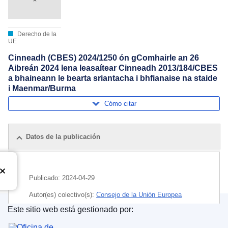
Derecho de la
UE
Cinneadh (CBES) 2024/1250 ón gComhairle an 26
Aibreán 2024 lena leasaítear Cinneadh 2013/184/CBES
a bhaineann le bearta sriantacha i bhfianaise na staide
i Maenmar/Burma
Cómo citar
Datos de la publicación
Publicado:
2024-04-29
Autor(es) colectivo(s):
Consejo de la Unión Europea
Este sitio web está gestionado por:
Tema:
medida restrictiva de la UE
,
Myanmar/Birmania
,
Oficina de Publicaciones de la Unión Europea