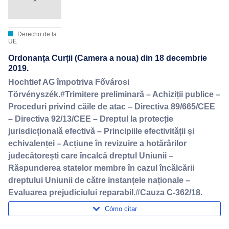
Derecho de la
UE
Ordonanța Curții (Camera a noua) din 18 decembrie
2019.
Hochtief AG împotriva Fővárosi
Törvényszék.#Trimitere preliminară – Achiziții publice –
Proceduri privind căile de atac – Directiva 89/665/CEE
– Directiva 92/13/CEE – Dreptul la protecție
jurisdicțională efectivă – Principiile efectivității și
echivalenței – Acțiune în revizuire a hotărârilor
judecătorești care încalcă dreptul Uniunii –
Răspunderea statelor membre în cazul încălcării
dreptului Uniunii de către instanțele naționale –
Evaluarea prejudiciului reparabil.#Cauza C-362/18.
Cómo citar