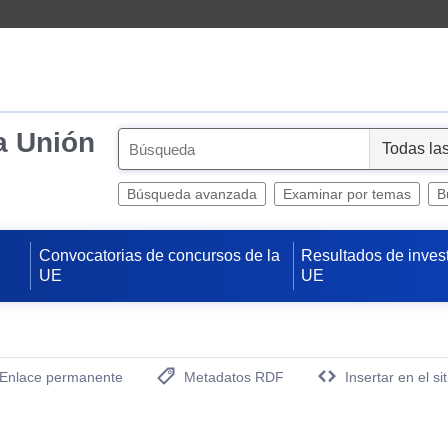
a Unión
S
e
l
Búsqueda avanzada
Examinar por temas
B
e
c
Convocatorias de concursos de la
Resultados de inves
t
UE
UE
Enlace permanente
Metadatos RDF
Insertar en el si
(Abre una nueva ventana)