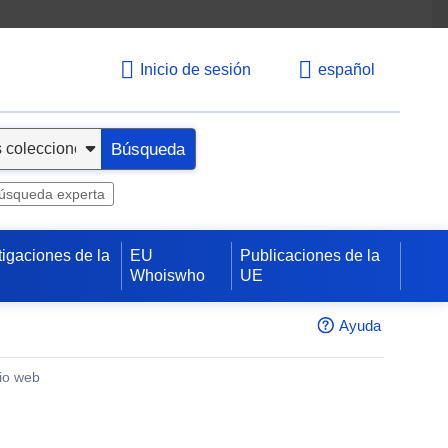
Inicio de sesión
español
Búsqueda
úsqueda experta
tigaciones de la
EU
Publicaciones de la
Whoiswho
UE
Ayuda
tio web