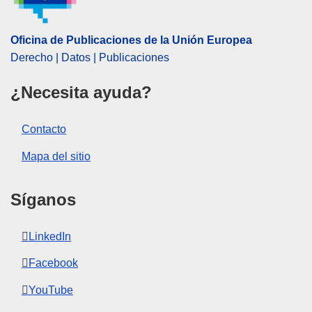
importación (UE)
,
producto originario
,
Rusia
CELEX : 52024XC06156
Oficina de Publicaciones de la Unión Europea
ELI :
C/2024/6156/oj
Derecho | Datos | Publicaciones
OJ : C_202406156
¿Necesita ayuda?
IMMC : C(2024)7088/3655394
Contacto
pdfa2a
Mapa del sitio
Mostrar la serie completa
Síganos
LinkedIn
Facebook
YouTube