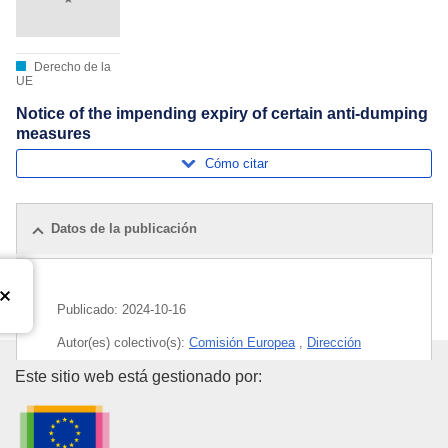
Derecho de la
UE
Notice of the impending expiry of certain anti-dumping
measures
Cómo citar
Datos de la publicación
Publicado:
2024-10-16
Autor(es) colectivo(s):
Comisión Europea
,
Dirección
General de Comercio y Seguridad Económica
(
Comisión
Oficina de Publicaciones de la
Este sitio web está gestionado por:
Europea
)
Tema:
China
,
derechos antidumping
,
ferroaleación
,