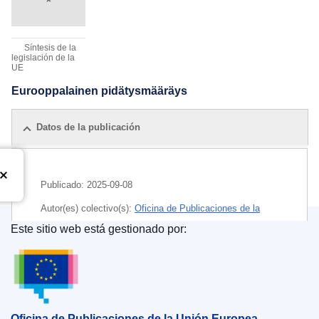
Síntesis de la
legislación de la
UE
Eurooppalainen pidätysmääräys
Datos de la publicación
Publicado:
2025-09-08
Autor(es) colectivo(s):
Oficina de Publicaciones de la
Unión Europea
Este sitio web está gestionado por:
Oficina de Publicaciones de la Unión Europea
Released on EU publications website:
2025-09-08
Oficina de Publicaciones de la Unión Europea