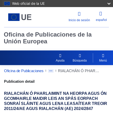
Web oficial de la UE
español
Inicio de sesión
Oficina de Publicaciones de la
Unión Europea
Ayuda
Búsqueda
Menú
Oficina de Publicaciones
RIALACHÁN Ó PHARLAIMINT NA HEORPA AGUS ÓN GCOMHAIRLE MAIDIR LEIS AN SPÁS EORPACH SONRAÍ SLÁINTE AGUS LENA LEASAÍTEAR TREOIR 2011/24/AE AGUS RIALACHÁN (AE) 2024/2847
Publication Detail Actions Portlet
Publication detail
RIALACHÁN Ó PHARLAIMINT NA HEORPA AGUS ÓN
GCOMHAIRLE MAIDIR LEIS AN SPÁS EORPACH
SONRAÍ SLÁINTE AGUS LENA LEASAÍTEAR TREOIR
2011/24/AE AGUS RIALACHÁN (AE) 2024/2847