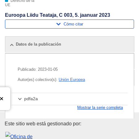
Derecho de la
UE
Euroopa Liidu Teataja, C 003, 5. jaanuar 2023
Cómo citar
Datos de la publicación
Publicaciones relacionadas
Publicado:
2023-01-05
Paquete
Autor(es) colectivo(s):
Unión Europea
pdfa2a
Mostrar la serie completa
Oficina de Publicaciones de la
Este sitio web está gestionado por: