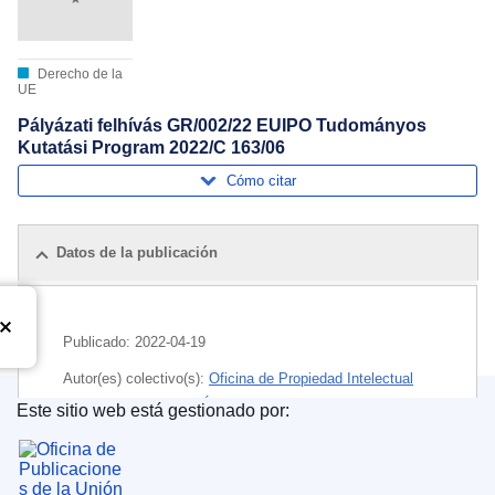
Derecho de la
UE
Pályázati felhívás GR/002/22 EUIPO Tudományos
Kutatási Program 2022/C 163/06
Cómo citar
Datos de la publicación
Publicado:
2022-04-19
Autor(es) colectivo(s):
Oficina de Propiedad Intelectual
de la Unión Europea
(
Órgano o agencia de la UE
)
Este sitio web está gestionado por:
Oficina de Publicaciones de la Unión Europea
Tema:
investigación científica
,
licitación
,
programa de
investigación
,
propiedad intelectual