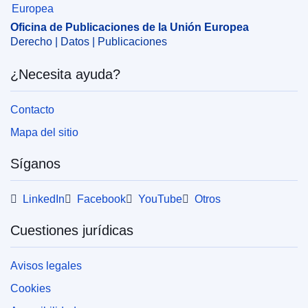
CELEX : C2022/163/06
Oficina de Publicaciones de la Unión Europea
OJ : JOC_2022_163_R_0006
Derecho | Datos | Publicaciones
IMMC : PUB(2022)370/1919150
¿Necesita ayuda?
Contacto
Mapa del sitio
Síganos
LinkedIn
Facebook
YouTube
Otros
Cuestiones jurídicas
Avisos legales
Cookies