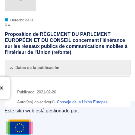
Derecho de la
UE
Proposition de RÈGLEMENT DU PARLEMENT
EUROPÉEN ET DU CONSEIL concernant l’itinérance
sur les réseaux publics de communications mobiles à
l’intérieur de l'Union (refonte)
Datos de la publicación
Publicado:
2021-02-26
Autor(es) colectivo(s):
Consejo de la Unión Europea
Este sitio web está gestionado por:
IMMC : ST 6532 2021 INIT
Oficina de Publicaciones de la Unión Europea